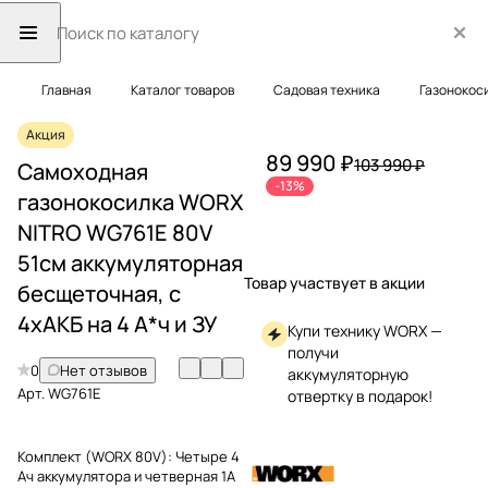
Главная
Каталог товаров
Садовая техника
Газонокос
Акция
89 990 ₽
103 990 ₽
Самоходная
-13%
газонокосилка WORX
NITRO WG761E 80V
51см аккумуляторная
Товар участвует в акции
бесщеточная, с
4хАКБ на 4 А*ч и ЗУ
Купи технику WORX —
получи
0
Нет отзывов
аккумуляторную
Арт.
WG761E
отвертку в подарок!
Комплект (WORX 80V):
Четыре 4
Ач аккумулятора и четверная 1А