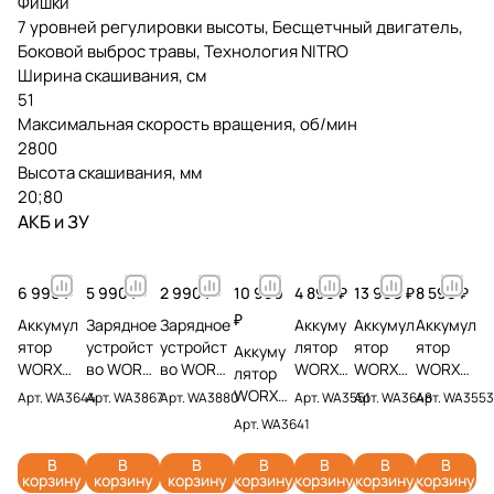
Фишки
7 уровней регулировки высоты, Бесщетчный двигатель,
Боковой выброс травы, Технология NITRO
Ширина скашивания, см
51
Максимальная скорость вращения, об/мин
2800
Высота скашивания, мм
20;80
АКБ и ЗУ
6 990 ₽
5 990 ₽
2 990 ₽
10 990
4 890 ₽
13 990 ₽
8 590 ₽
₽
Аккумул
Зарядное
Зарядное
Аккуму
Аккумул
Аккумул
ятор
устройст
устройст
лятор
ятор
ятор
Аккуму
WORX
во WORX
во WORX
WORX
WORX
WORX
лятор
WA3644
WA3867
WA3880
WA3551
WA3648
WA3553
WORX
Арт.
WA3644
Арт.
WA3867
Арт.
WA3880
Арт.
WA3551
Арт.
WA3648
Арт.
WA3553
PRO 20V
20V 6А
20V 2А
20V 2Ач
20V 8Ач
20V 4Ач
WA3641
Арт.
WA3641
4Ач
20V 6Ач
В
В
В
В
В
В
В
корзину
корзину
корзину
корзину
корзину
корзину
корзину