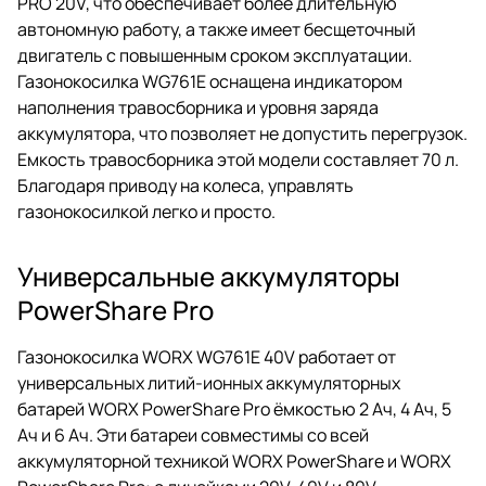
PRO 20V, что обеспечивает более длительную
автономную работу, а также имеет бесщеточный
двигатель с повышенным сроком эксплуатации.
Газонокосилка WG761E оснащена индикатором
наполнения травосборника и уровня заряда
аккумулятора, что позволяет не допустить перегрузок.
Емкость травосборника этой модели составляет 70 л.
Благодаря приводу на колеса, управлять
газонокосилкой легко и просто.
Универсальные аккумуляторы
PowerShare Pro
Газонокосилка WORX WG761E 40V работает от
универсальных литий-ионных аккумуляторных
батарей WORX PowerShare Pro ёмкостью 2 Ач, 4 Ач, 5
Ач и 6 Ач. Эти батареи совместимы со всей
аккумуляторной техникой WORX PowerShare и WORX