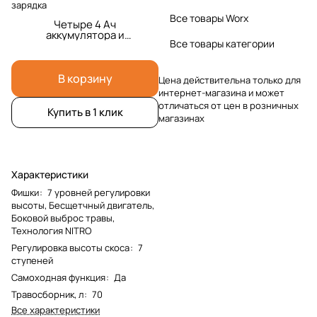
зарядка
Все товары Worx
Четыре 4 Ач
аккумулятора и
Все товары категории
четверная 1А
зарядка
В корзину
Цена действительна только для
интернет-магазина и может
отличаться от цен в розничных
Купить в 1 клик
магазинах
Характеристики
Фишки
:
7 уровней регулировки
высоты, Бесщетчный двигатель,
Боковой выброс травы,
Технология NITRO
Регулировка высоты скоса
:
7
ступеней
Самоходная функция
:
Да
Травосборник, л
:
70
Все характеристики