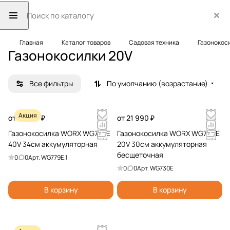
Главная
Каталог товаров
Садовая техника
Газонокос
Газонокосилки 20V
Все фильтры
По умолчанию (возрастание)
Акция
от 15 590 ₽
от 21 990 ₽
Газонокосилка WORX WG779E
Газонокосилка WORX WG730E
40V 34см аккумуляторная
20V 30см аккумуляторная
бесщеточная
0
0
Арт.
WG779E.1
0
0
Арт.
WG730E
В корзину
В корзину