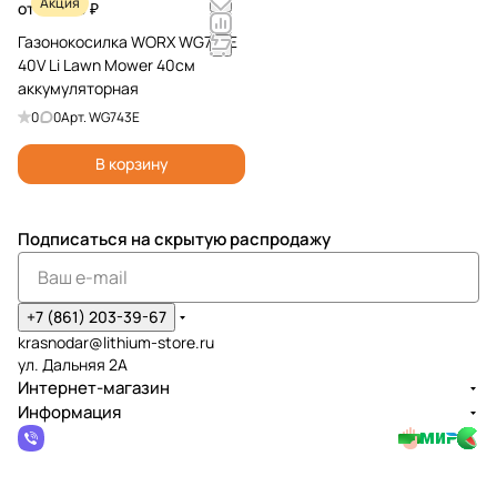
Акция
от 20 190 ₽
Газонокосилка WORX WG743E
40V Li Lawn Mower 40см
аккумуляторная
0
0
Арт.
WG743E
В корзину
Подписаться
на скрытую распродажу
+7 (861) 203-39-67
krasnodar@lithium-store.ru
ул. Дальняя 2А
Интернет-магазин
Информация