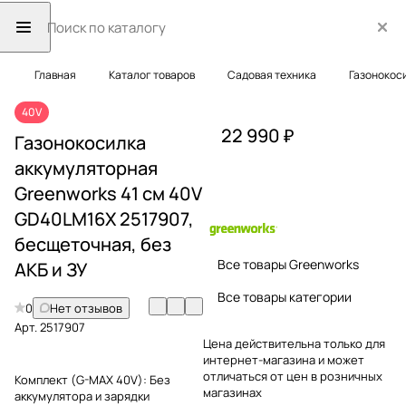
Главная
Каталог товаров
Садовая техника
Газонокос
40V
22 990 ₽
Газонокосилка
аккумуляторная
Greenworks 41 см 40V
GD40LM16X 2517907,
бесщеточная, без
Все товары Greenworks
АКБ и ЗУ
Все товары категории
0
Нет отзывов
Арт.
2517907
Цена действительна только для
интернет-магазина и может
отличаться от цен в розничных
Комплект (G-MAX 40V):
Без
магазинах
аккумулятора и зарядки