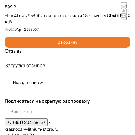
899 ₽
Нож 41 см 2953007 для газонокосилки Greenworks GD40LM16X
40V
0
0
Арт.
2953007
В корзину
Отзывы
Загрузка отзывов...
Назад к списку
Подписаться
на скрытую распродажу
+7 (861) 203-39-67
krasnodar@lithium-store.ru