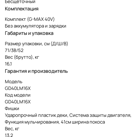
Бесщёточный
Комплектация
Комплект (G-MAX 40V)
Без аккумулятора и зарядки
Габариты и упаковка
Размер упаковки, см (Д/Ш/В)
71/38/52
Вес (брутто), кг
16,1
Гарантия и производитель
Модель
GD40LM16X
Код модели
GD40LM16X
Фишки
Ударопрочный пластик деки, Система защиты двигателя,
Функция мульчирования, 41см ширина покоса
Вес, кг
13,2