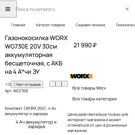
Главная
Каталог товаров
Садовая техника
Газонокос
Газонокосилка WORX
21 990 ₽
WG730E 20V 30см
аккумуляторная
бесщеточная, с АКБ
на 4 А*чи ЗУ
0
Нет отзывов
Все товары Worx
Арт.
WG730E
Все товары категории
Комплект (WORX 20V):
4 Ач
аккумулятор и зарядка
Цена действительна только для
интернет-магазина и может
4 Ач аккумулятор и
отличаться от цен в розничных
зарядка
магазинах