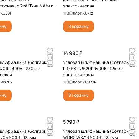
орная, с 2хАКБ на 4 А*ч и
электрическая
се
.
KU801
0
0
Арт.
KU712
ину
В корзину
14 990 ₽
 шлифмашина (болгарка)
Угловая шлифмашина (болгарка)
709 2300Вт 230 мм
KRESS KUS20P 1400Вт 125 мм
ческая
электрическая
.
WX709
0
0
Арт.
KUS20P
ину
В корзину
5 790 ₽
 шлифмашина (болгарка)
Угловая шлифмашина (болгарка)
704 900Вт 125мм
WORX WX718 900Вт 125 мм