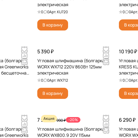
электрическая
электри
0
0
Арт.
KU720
0
0
Арт
В корзину
В корз
5 390 ₽
10 190 ₽
а (болгарка)
Угловая шлифмашина (болгарка)
Угловая
ая Greenworks
WORX WX712 220V 860Вт 125мм
KRESS KU
 бесщеточная,
электрическая
электри
0
0
Арт.
WX712
0
0
Арт
В корзину
В корз
Акция
7 990 ₽
6 290 ₽
-20%
9 990 ₽
а (болгарка)
Угловая шлифмашина (болгарка)
Угловая
ая Greenworks
WORX WX800.9 20V 115мм
WORX WX7