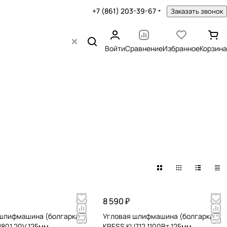
+7 (861) 203-39-67
Заказать звонок
Войти
Сравнение
Избранное
Корзина
8 590 ₽
 шлифмашина (болгарка)
Угловая шлифмашина (болгарка)
801 20V 125мм
KRESS KU712 1100Вт 125мм