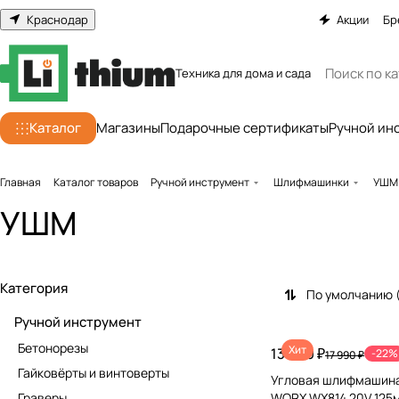
Краснодар
Акции
Бр
Техника для дома и сада
Каталог
Магазины
Подарочные сертификаты
Ручной ин
Главная
Каталог товаров
Ручной инструмент
Шлифмашинки
УШМ
УШМ
Категория
По умолчанию 
Ручной инструмент
Бетонорезы
Хит
13 990 ₽
-22%
17 990 ₽
Гайковёрты и винтоверты
Угловая шлифмашина
Граверы
WORX WX814 20V 125