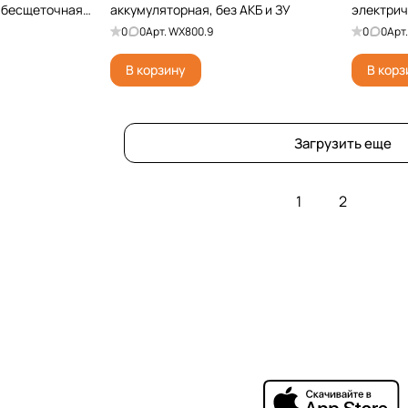
 бесщеточная,
аккумуляторная, без АКБ и ЗУ
электри
0
0
Арт.
WX800.9
0
0
Арт
В корзину
В корз
Загрузить еще
1
2