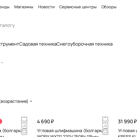
енды
Магазины
Новости
Сервисные центры
Обзоры
струмент
Садовая техника
Снегоуборочная техника
(возрастание)
4 690 ₽
31 990 ₽
 (болгарка)
Угловая шлифмашина (болгарка)
Угловая
мм
WORX WX711 220V 750Вт 115мм
KRESS KU