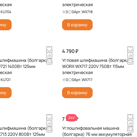
ческая
электрическая
.
KU704
0
0
Арт.
WX718
ину
В корзину
4 790 ₽
 шлифмашина (болгарка)
Угловая шлифмашина (болгарка)
721 1400Вт 125мм
WORX WX717 220V 750Вт 115мм
ческая
электрическая
.
KU721
0
0
Арт.
WX717
ину
В корзину
24V
7 990 ₽
 шлифмашина (болгарка)
Углошлифовальная машина
13 220V 800Вт 125мм
(болгарка) 76 мм аккумуляторная