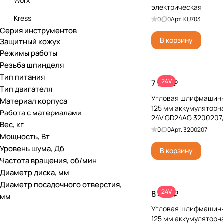
Worx
электрическая
Kress
0
0
Арт.
KU703
Серия инструментов
В корзину
Защитный кожух
Режимы работы
Резьба шпинделя
Тип питания
24V
7 990 ₽
Тип двигателя
Угловая шлифмашинк
Материал корпуса
125 мм аккумуляторн
Работа с материалами
24V GD24AG 3200207,
Вес, кг
без АКБ и ЗУ
0
0
Арт.
3200207
Мощность, Вт
Уровень шума, Дб
В корзину
Частота вращения, об/мин
Диаметр диска, мм
Диаметр посадочного отверстия,
24V
8 490 ₽
мм
Угловая шлифмашинк
125 мм аккумуляторн