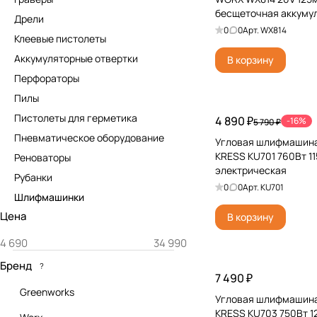
бесщеточная аккумул
Дрели
батареей, зарядкой 
0
0
Арт.
WX814
Клеевые пистолеты
Аккумуляторные отвертки
В корзину
Перфораторы
Пилы
Пистолеты для герметика
4 890 ₽
-16%
5 790 ₽
Пневматическое оборудование
Угловая шлифмашина
KRESS KU701 760Вт 1
Реноваторы
электрическая
Рубанки
0
0
Арт.
KU701
Шлифмашинки
Цена
В корзину
Бренд
?
7 490 ₽
Greenworks
Угловая шлифмашина
KRESS KU703 750Вт 