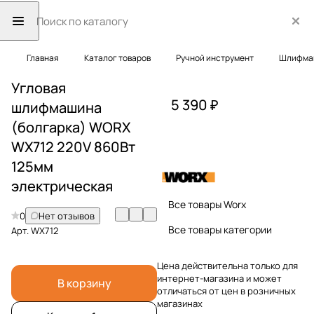
Главная
Каталог товаров
Ручной инструмент
Шлифма
Угловая
5 390 ₽
шлифмашина
(болгарка) WORX
WX712 220V 860Вт
125мм
электрическая
Все товары Worx
0
Нет отзывов
Все товары категории
Арт.
WX712
Цена действительна только для
интернет-магазина и может
В корзину
отличаться от цен в розничных
магазинах