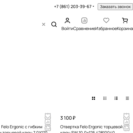
+7 (861) 203-39-67
Заказать звонок
Войти
Сравнение
Избранное
Корзина
3 100 ₽
Felo Ergonic с гибким
Отвертка Felo Ergonic торцевой
 торцевой ключ 7,0X170
ключ SW 10,0x125 42810040