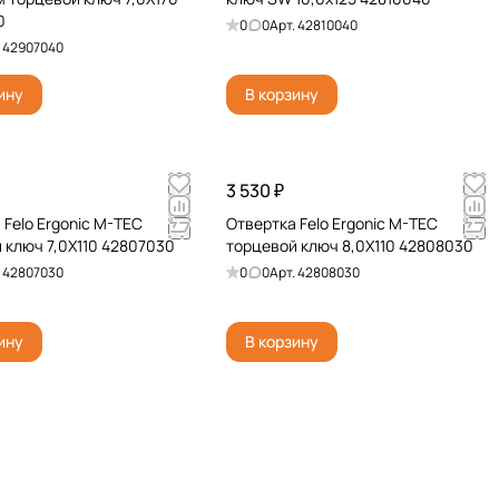
0
0
0
Арт.
42810040
.
42907040
ину
В корзину
3 530 ₽
 Felo Ergonic M-TEC
Отвертка Felo Ergonic M-TEC
 ключ 7,0X110 42807030
торцевой ключ 8,0X110 42808030
.
42807030
0
0
Арт.
42808030
ину
В корзину