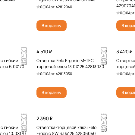
4290704
0
0
Арт.
42812040
0
0
Арт
В корзину
В корз
4 510 ₽
3 420 ₽
 с гибким
Отвертка Felo Ergonic M-TEC
Отвертка
люч 6,0X170
торцевой ключ 13,0X125 42813030
торцевой
0
0
Арт.
42813030
0
0
Арт
В корзину
В корз
2 390 ₽
 с гибким
Отвертка-торцевой ключ Felo
люч 10,0X170
Ergonic SW 6,0x125 42806040