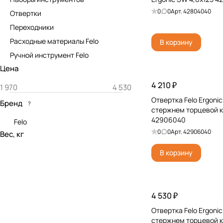
0
0
Арт.
42804040
Отвертки
Переходники
Расходные материалы Felo
В корзину
Ручной инструмент Felo
Цена
4 210 ₽
Отвертка Felo Ergonic
Бренд
?
стержнем торцевой к
42906040
Felo
0
0
Арт.
42906040
Вес, кг
В корзину
4 530 ₽
Отвертка Felo Ergonic
стержнем торцевой к