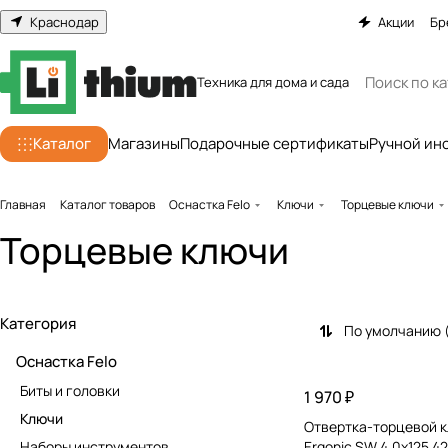
Краснодар
Акции
Бр
Техника для дома и сада
Каталог
Магазины
Подарочные сертификаты
Ручной ин
Главная
Каталог товаров
Оснастка Felo
Ключи
Торцевые ключи
Торцевые ключи
Категория
По умолчанию 
Оснастка Felo
Биты и головки
1 970 ₽
Ключи
Отвертка-торцевой к
Наборы инструментов
Ergonic SW 4,0x125 