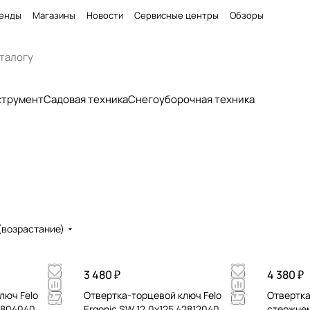
енды
Магазины
Новости
Сервисные центры
Обзоры
струмент
Садовая техника
Снегоуборочная техника
(возрастание)
3 480 ₽
4 380 ₽
люч Felo
Отвертка-торцевой ключ Felo
Отвертка 
42804040
Ergonic SW 12,0x125 42812040
стержнем