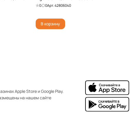
0
0
Арт.
42806040
В корзину
зинах Apple Store и Google Play.
азмещены на нашем сайте