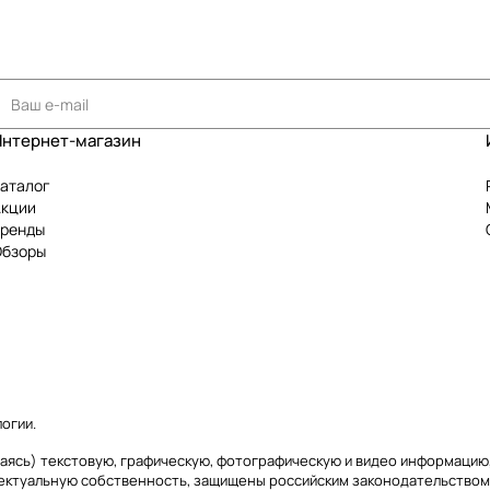
Интернет-магазин
аталог
Акции
Бренды
Обзоры
логии
.
ичиваясь) текстовую, графическую, фотографическую и видео информаци
лектуальную собственность, защищены российским законодательством