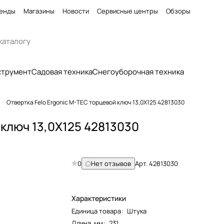
енды
Магазины
Новости
Сервисные центры
Обзоры
струмент
Садовая техника
Снегоуборочная техника
Отвертка Felo Ergonic M-TEC торцевой ключ 13,0X125 42813030
 ключ 13,0X125 42813030
0
Нет отзывов
Арт.
42813030
Характеристики
Единица товара
:
Штука
Длина, мм
:
231