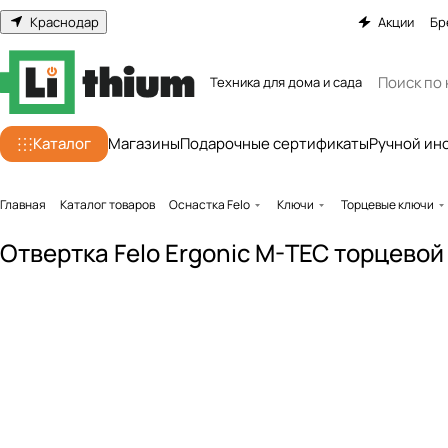
Краснодар
Акции
Бр
Техника для дома и сада
Каталог
Магазины
Подарочные сертификаты
Ручной ин
Главная
Каталог товаров
Оснастка Felo
Ключи
Торцевые ключи
Отвертка Felo Ergonic M-TEC торцевой