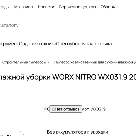
енды
Магазины
Новости
Сервисные центры
Обзоры
струмент
Садовая техника
Снегоуборочная техника
Строительные пылесосы
Пылесос хозяйственный для сухой и влажной 
влажной уборки WORX NITRO WX031.9 2
0
Нет отзывов
Арт.
WX031.9
Без аккумулятора и зарядки