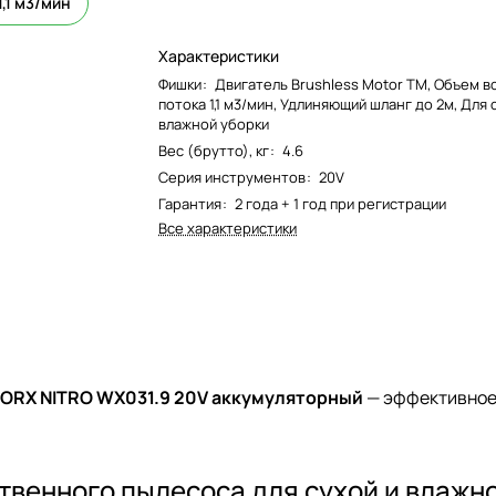
,1 м3/мин
Характеристики
Фишки
:
Двигатель Brushless Motor TM, Объем 
потока 1,1 м3/мин, Удлиняющий шланг до 2м, Для 
влажной уборки
Вес (брутто), кг
:
4.6
Серия инструментов
:
20V
Гарантия
:
2 года + 1 год при регистрации
Все характеристики
WORX NITRO WX031.9 20V аккумуляторный
— эффективное
твенного пылесоса для сухой и влажн