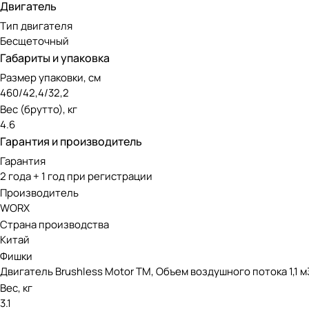
Благодаря новейшим технологиям, аккумуляторы WORX Pow
Двигатель
тепловую компенсацию: в зависимости от температуры ок
Тип двигателя
Бесщеточный
Чем отличаются батареи WORX Powershare PRO от станда
Габариты и упаковка
Размер упаковки, см
Интеллектуальное управление;
460/42,4/32,2
Инновационная технология охлаждения ячеек;
Вес (брутто), кг
Система BMS для большей мощности и производительно
4.6
Гарантия и производитель
Защита от разряда и перезаряда;
Гарантия
Защита от перегрева и ударов.
2 года + 1 год при регистрации
Производитель
WORX
Страна производства
Китай
Фишки
Двигатель Brushless Motor TM, Объем воздушного потока 1,1 
Вес, кг
3.1