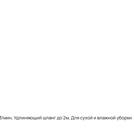
ershare PRO дополнительно защищены от перегрева и уда
ружающей среды поглощать, удерживать, сохранять или вы
ртных аккумуляторов?
сти;
м3/мин, Удлиняющий шланг до 2м, Для сухой и влажной уборки