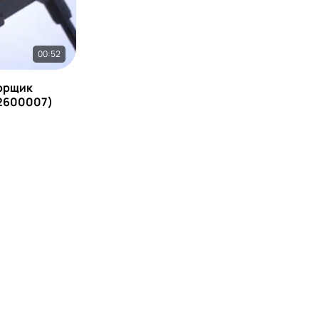
00:52
орщик
 2600007)