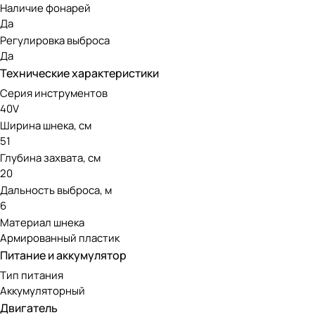
Наличие фонарей
Инструмент оснащен передовым бесщеточным двигателем. 
Да
нуждается в сложном обслуживании, при этом экологичен 
Регулировка выброса
Да
Аккумуляторная линейка Greenwo
Технические характеристики
Серия инструментов
Модель работает от аккумуляторов 40V, совместимых со в
40V
инструменты для большинства видов садовых работ.
Ширина шнека, см
51
Глубина захвата, см
20
Дальность выброса, м
6
Материал шнека
Армированный пластик
Питание и аккумулятор
Тип питания
Аккумуляторный
Двигатель