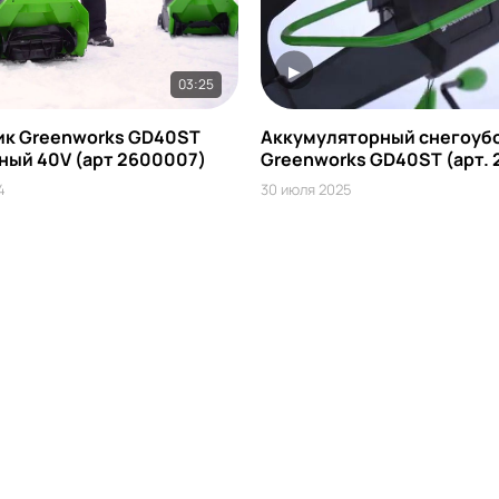
▶
03:25
к Greenworks GD40ST
Аккумуляторный cнегоуб
ный 40V (арт 2600007)
Greenworks GD40ST (арт.
4
30 июля 2025