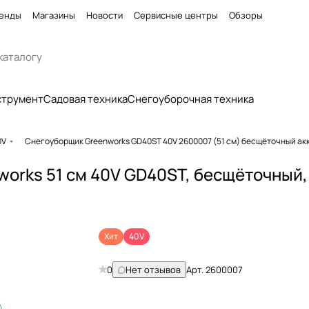
енды
Магазины
Новости
Сервисные центры
Обзоры
струмент
Садовая техника
Снегоуборочная техника
0V
Снегоуборщик Greenworks GD40ST 40V 2600007 (51 см) бесщёточный а
orks 51 см 40V GD40ST, бесщёточный,
Хит
40V
0
Нет отзывов
Арт.
2600007