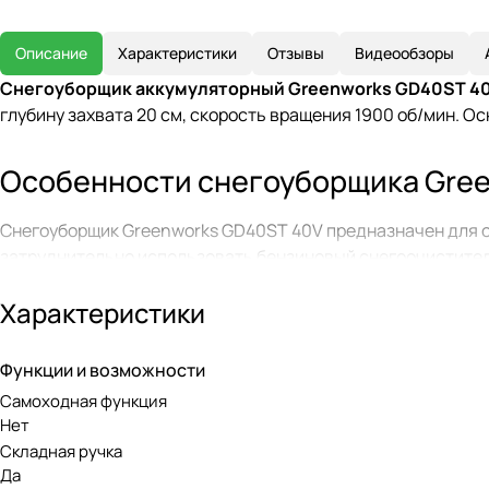
Описание
Характеристики
Отзывы
Видеообзоры
Снегоуборщик аккумуляторный Greenworks GD40ST 4
глубину захвата 20 см, скорость вращения 1900 об/мин. 
Особенности снегоуборщика Gree
Снегоуборщик Greenworks GD40ST 40V предназначен для очи
затруднительно использовать бензиновый снегоочиститель 
Снегоуборщик выбрасывает снег на расстояние до 6 метро
Характеристики
Шнек снегоуборщика выполнен из специального мягкого, но
работы в темное время суток имеется светодиодный фонар
что способствует простому управлению и возможности ма
Функции и возможности
и на всей аккумуляторной технике Greenworks. Ручка имее
Самоходная функция
Нет
Бесщеточный двигатель DigiPro
Складная ручка
Да