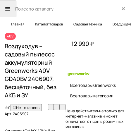
Главная
Каталог товаров
Садовая техника
Воздуходу
40V
12 990 ₽
Воздуходув –
садовый пылесос
аккумуляторный
Greenworks 40V
GD40BV 2406907,
Все товары Greenworks
бесщёточный, без
АКБ и ЗУ
Все товары категории
0
Нет отзывов
Цена действительна только для
Арт.
2406907
интернет-магазина и может
отличаться от цен в розничных
магазинах
Комплект (G-MAX 40V):
Без