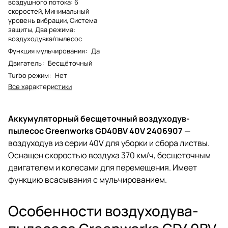
воздушного потока: 6
скоростей, Минимальный
уровень вибрации, Система
защиты, Два режима:
воздуходувка/пылесос
Функция мульчирования
:
Да
Двигатель
:
Бесщёточный
Turbo режим
:
Нет
Все характеристики
Аккумуляторный бесщеточный воздуходув-
пылесос Greenworks GD40BV 40V 2406907
—
воздуходув из серии 40V для уборки и сбора листвы.
Оснащен скоростью воздуха 370 км/ч, бесщеточным
двигателем и колесами для перемещения. Имеет
функцию всасывания с мульчированием.
Особенности воздуходува-