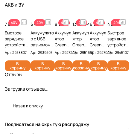
АКБ и ЗУ
40V
40V
40V
40V
40V
40V
7 990 ₽
6 490 ₽
9 990 ₽
13 990 ₽
6 990 ₽
4 990 ₽
Быстрое
Аккумулято
Аккумул
Аккумул
Аккумул
Быстрое
зарядное
р с USB
ятор
ятор
ятор
зарядное
устройство
разъемом
Greenwo
Greenwo
Greenwo
устройств
на 2 слота
Greenworks
rks
rks
rks
о
Арт.
2938807
Арт.
2939507
Арт.
2927207
Арт.
2951607
Арт.
2927007
Арт.
2945107
Greenworks
G40USB4
G40B5
G40B8
G40B4
Greenwork
G40UC8 40V
40V
40V
40V
40V
s G40UC5
В
В
В
В
В
В
корзину
корзину
корзину
корзину
корзину
корзину
2938807
2939507 (4
2927207
2951607
2927007
40V
Отзывы
Ач)
(5 Ач)
(8 Ач)
(4 Ач)
2945107
Загрузка отзывов...
Назад к списку
Подписаться
на скрытую распродажу