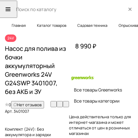
Главная
Каталог товаров
Садовая техника
Опрыскива
24V
8 990 ₽
Насос для полива из
бочки
аккумуляторный
Greenworks 24V
G24SWP 3401007,
Все товары Greenworks
без АКБ и ЗУ
Все товары категории
0
Нет отзывов
Арт.
3401007
Цена действительна только для
интернет-магазина и может
отличаться от цен в розничных
Комплект (24V):
Без
магазинах
аккумулятора и зарядки