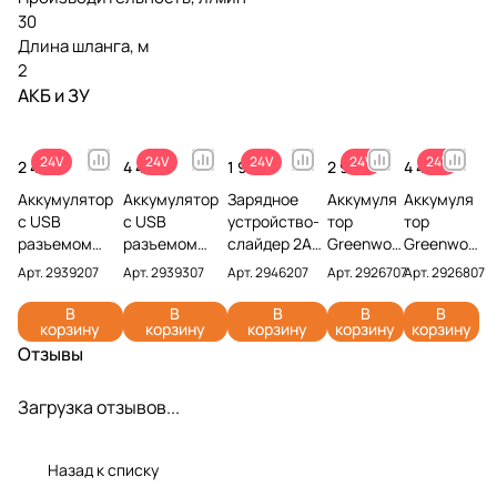
30
Длина шланга, м
2
АКБ и ЗУ
24V
24V
24V
24V
24V
2 490 ₽
4 490 ₽
1 990 ₽
2 990 ₽
4 491 ₽
Аккумулятор
Аккумулятор
Зарядное
Аккумуля
Аккумуля
с USB
с USB
устройство-
тор
тор
разъемом
разъемом
слайдер 2А
Greenwor
Greenwor
Greenworks
Greenworks
Greenworks
ks G24B2
ks G24B4
Арт.
2939207
Арт.
2939307
Арт.
2946207
Арт.
2926707
Арт.
2926807
G24USB2 24V
G24USB4 24V
G24UC2 24V
24V
24V
2939207 (2
2939307 (4
2946207
2926707
2926807
В
В
В
В
В
корзину
корзину
корзину
корзину
корзину
Ач)
Ач)
(2 Ач)
(4 Ач)
Отзывы
Загрузка отзывов...
Назад к списку