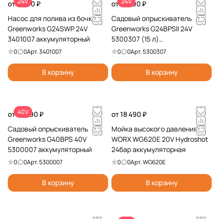
24V
24V
от 8 990 ₽
от 11 990 ₽
Насос для полива из бочки
Садовый опрыскиватель
Greenworks G24SWP 24V
Greenworks G24BPSII 24V
3401007 аккумуляторный
5300307 (15 л)
аккумуляторный
0
0
Арт.
3401007
0
0
Арт.
5300307
В корзину
В корзину
40V
от 12 990 ₽
от 18 490 ₽
Садовый опрыскиватель
Мойка высокого давления
Greenworks G40BPS 40V
WORX WG620E 20V Hydroshot
5300007 аккумуляторный
24бар аккумуляторная
0
0
Арт.
5300007
0
0
Арт.
WG620E
В корзину
В корзину