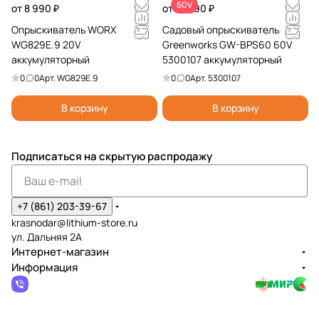
60V
от 8 990 ₽
от 14 990 ₽
Опрыскиватель WORX
Садовый опрыскиватель
WG829E.9 20V
Greenworks GW-BPS60 60V
аккумуляторный
5300107 аккумуляторный
0
0
Арт.
WG829E.9
0
0
Арт.
5300107
В корзину
В корзину
Подписаться
на скрытую распродажу
+7 (861) 203-39-67
krasnodar@lithium-store.ru
ул. Дальняя 2А
Интернет-магазин
Информация