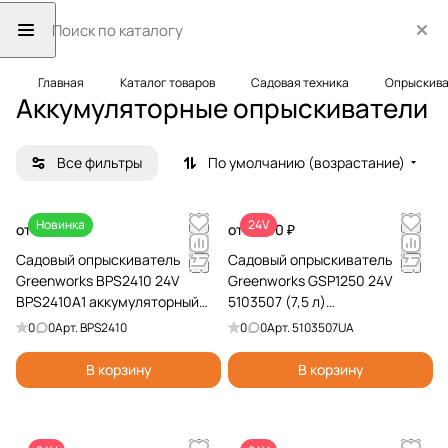
Главная
Каталог товаров
Садовая техника
Опрыскива
Аккумуляторные опрыскиватели
Все фильтры
По умолчанию (возрастание)
Новинка
24V
от 7 990 ₽
от 8 990 ₽
Садовый опрыскиватель
Садовый опрыскиватель
Greenworks BPS2410 24V
Greenworks GSP1250 24V
BPS2410A1 аккумуляторный
5103507 (7,5 л)
(10л)
аккумуляторный
0
0
Арт.
BPS2410
0
0
Арт.
5103507UA
В корзину
В корзину