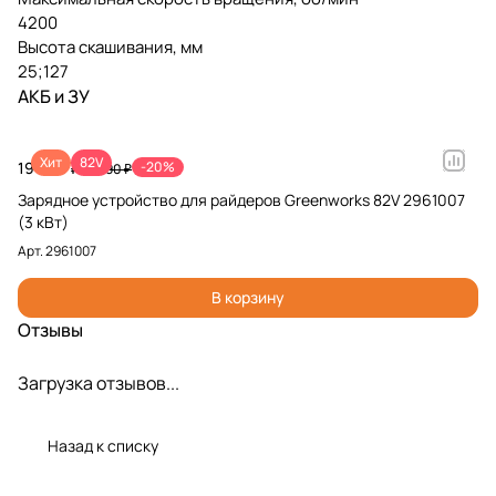
4200
Высота скашивания, мм
25;127
АКБ и ЗУ
Хит
82V
19 990 ₽
-20%
24 990 ₽
Зарядное устройство для райдеров Greenworks 82V 2961007
(3 кВт)
Арт.
2961007
В корзину
Отзывы
Загрузка отзывов...
Назад к списку