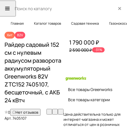
Главная
Каталог товаров
Садовая техника
Газонокос
Хит
82V
1 790 000 ₽
Райдер садовый 152
2 590 000 ₽
-31%
см с нулевым
радиусом разворота
аккумуляторный
Greenworks 82V
ZTC152 7405107,
Все товары Greenworks
бесщеточный, с АКБ
24 кВтч
Все товары категории
0
Нет отзывов
Цена действительна только для
Арт.
7405107
интернет-магазина и может
отличаться от цен в розничных