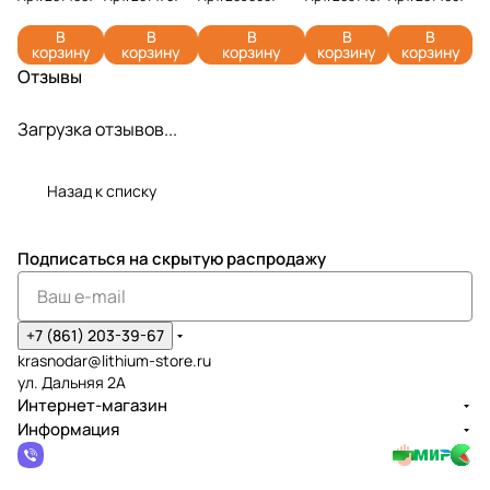
2914907
2914707 (4
G82C2 82V
82V
82V
(2,5 Ач)
А)
2939007
2951407 (8
2914607 (5
В
В
В
В
В
корзину
корзину
корзину
корзину
корзину
Ач)
Ач)
Отзывы
Загрузка отзывов...
Назад к списку
Подписаться
на скрытую распродажу
+7 (861) 203-39-67
krasnodar@lithium-store.ru
ул. Дальняя 2А
Интернет-магазин
Информация