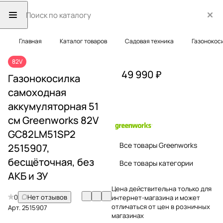
Главная
Каталог товаров
Садовая техника
Газонокос
82V
49 990 ₽
Газонокосилка
самоходная
аккумуляторная 51
см Greenworks 82V
GC82LM51SP2
Все товары Greenworks
2515907,
бесщёточная, без
Все товары категории
АКБ и ЗУ
Цена действительна только для
0
Нет отзывов
интернет-магазина и может
отличаться от цен в розничных
Арт.
2515907
магазинах