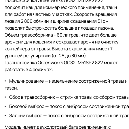
газонокосилка Greenworks GC82LM51SP2 82V
подходит как для коммерческого применения, так и
для работ на частных участках. Скорость вращения
лезвия 2 800 об/мин и ширина скашивания 51 см
позволят быстро косить большие площади газона.
Объем травосборника - 60 литров, что дает больше
времени для кошения и сокращает время на очистку
контейнера от травы. Высота скашивания имеет 7
уровней регулировки (от 25 до 80 мм).
Газонокосилка Greenworks GC82LM51SP2 82V может
работать в 4 режимах:
Мульчирование — измельчение состриженной травы и 
газон.
Сбор в травосборник — стрижка травы со сбором травы
Боковой выброс — покос с выбросом состриженной тра
Задний выброс — покос с выбросом состриженной трав
Модель имеет двухслотовый батарееприемник с