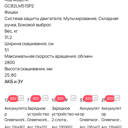
GC82LM51SP2
Фишки
Система защиты двигателя, Мульчирование, Складная
ручка, Боковой выброс
Вес, кг
31,2
Ширина скашивания, см
51
Максимальная скорость вращения, об/мин
2800
Высота скашивания, мм
25;80
АКБ и ЗУ
82V
82V
82V
82V
82V
12 990 ₽
7 990 ₽
10 990 ₽
33 990 ₽
21 990 ₽
Аккумулято
Зарядное
Зарядное
Аккумулят
Аккумулят
р
устройство
устройство на
ор
ор
Greenworks
Greenworks
2 слота
Greenwork
Greenwork
G82B2 82V
G82C 82V
Greenworks
s G82B8
s G82B5
Арт.
2914907
Арт.
2914707
Арт.
2939007
Арт.
2951407
Арт.
2914607