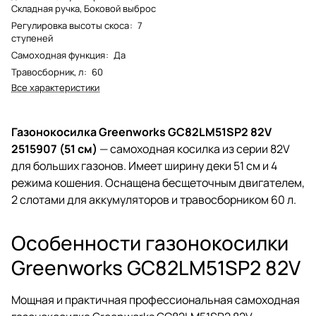
Складная ручка, Боковой выброс
Регулировка высоты скоса
:
7
ступеней
Самоходная функция
:
Да
Травосборник, л
:
60
Все характеристики
Газонокосилка Greenworks GC82LM51SP2 82V
2515907 (51 см)
— самоходная косилка из серии 82V
для больших газонов. Имеет ширину деки 51 см и 4
режима кошения. Оснащена бесщеточным двигателем,
2 слотами для аккумуляторов и травосборником 60 л.
Особенности газонокосилки
Greenworks GC82LM51SP2 82V
Мощная и практичная профессиональная самоходная