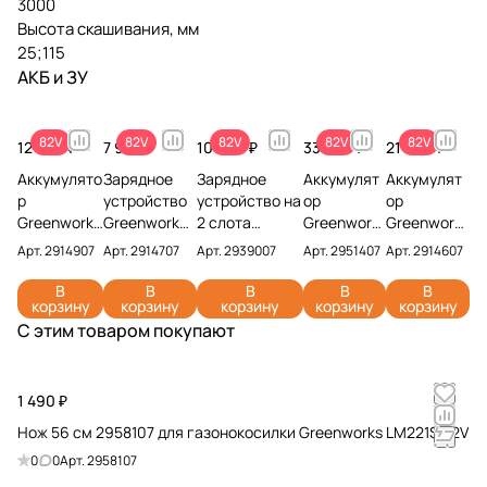
3000
Высота скашивания, мм
25;115
АКБ и ЗУ
82V
82V
82V
82V
82V
12 990 ₽
7 990 ₽
10 990 ₽
33 990 ₽
21 990 ₽
Аккумулято
Зарядное
Зарядное
Аккумулят
Аккумулят
р
устройство
устройство на
ор
ор
Greenworks
Greenworks
2 слота
Greenwork
Greenwork
G82B2 82V
G82C 82V
Greenworks
s G82B8
s G82B5
Арт.
2914907
Арт.
2914707
Арт.
2939007
Арт.
2951407
Арт.
2914607
2914907
2914707 (4
G82C2 82V
82V
82V
(2,5 Ач)
А)
2939007
2951407 (8
2914607 (5
В
В
В
В
В
корзину
корзину
корзину
корзину
корзину
Ач)
Ач)
С этим товаром покупают
1 490 ₽
Нож 56 см 2958107 для газонокосилки Greenworks LM221S 82V
0
0
Арт.
2958107