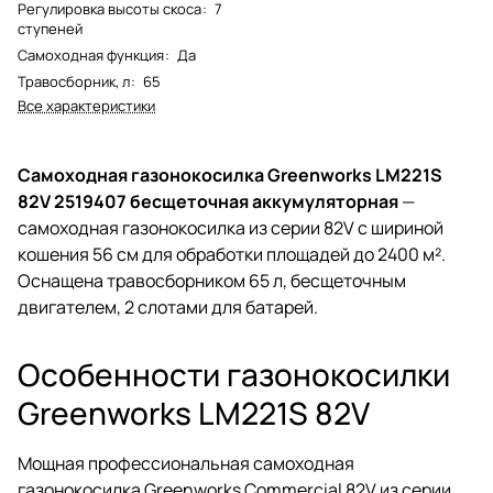
Регулировка высоты скоса
:
7
ступеней
Самоходная функция
:
Да
Травосборник, л
:
65
Все характеристики
Самоходная газонокосилка Greenworks LM221S
82V 2519407 бесщеточная аккумуляторная
—
самоходная газонокосилка из серии 82V с шириной
кошения 56 см для обработки площадей до 2400 м².
Оснащена травосборником 65 л, бесщеточным
двигателем, 2 слотами для батарей.
Особенности газонокосилки
Greenworks LM221S 82V
Мощная профессиональная самоходная
газонокосилка Greenworks Commercial 82V из серии