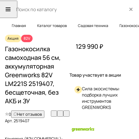
Главная
Каталог товаров
Садовая техника
Газонокос
Акция
82V
129 990 ₽
Газонокосилка
самоходная 56 см,
аккумуляторная
Greenworks 82V
Товар участвует в акции
LM221S 2519407,
Сила экосистемы:
бесщеточная, без
подборка лучших
АКБ и ЗУ
инструментов
GREENWORKS
0
Нет отзывов
Арт.
2519407
Комплект (82V COMMERCIAL):