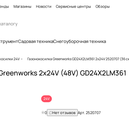
енды
Магазины
Новости
Сервисные центры
Обзоры
струмент
Садовая техника
Снегоуборочная техника
косилки 24V
Газонокосилка Greenworks GD24X2LM361 2х24V 2520707 (36 
 Greenworks 2х24V (48V) GD24X2LM361
24V
0
Нет отзывов
Арт.
2520707