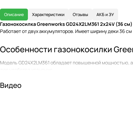
Описание
Характеристики
Отзывы
АКБ и ЗУ
Газонокосилка Greenworks GD24X2LM361 2х24V (36 см
Работает от двух аккумуляторов. Имеет ширину деки 36 с
Особенности газонокосилки Gree
Модель GD24X2LM361 обладает повышенной мощностью, а 
для удобства хранения.
Устройство оснащено новой эргономичной конструкцией в
Видео
аккумуляторные батареи напряжением 24 В, которые подк
мощность по сравнению с инструментом на 24 В.
Газонокосилка выполняет две функции: сбор травы в трав
расположенной у переднего колеса, и имеет 5 ступеней. Д
предметов, таких как небольшие камни. Ручка газонокосил