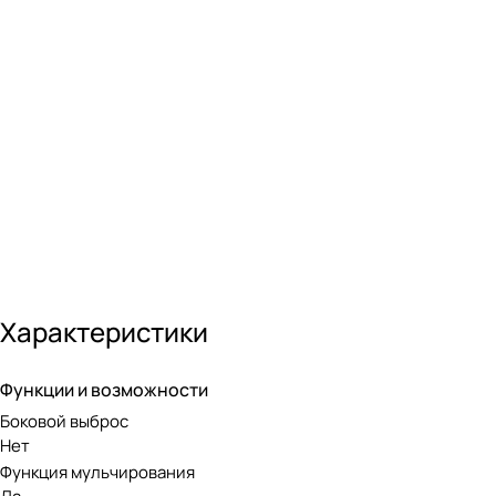
Бесщеточный двигатель DigiPro
Газонокосилка оснащена передовым бесщеточным двигател
службы и не нуждается в сложном обслуживании, при этом
Аккумуляторная линейка Greenwo
Модель работает от аккумуляторной батареи 24V, совмест
Greenworks, в которой представлены инструменты для люб
Характеристики
Функции и возможности
Боковой выброс
Нет
Функция мульчирования