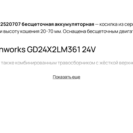
) 2520707 бесщеточная аккумуляторная
— косилка из сер
м и высоту кошения 20-70 мм. Оснащена бесщеточным двига
nworks GD24X2LM361 24V
также комбинированным травосборником с жёсткой верхне
Показать еще
ыключателя и стильными колёсами. Для питания газоноко
лючаются последовательно, создавая суммарное напряжени
осборник и мульчирование. Высота скашивания регулируетс
ека газонокосилки изготовлена из ударопрочного пластика
ки складывается для удобного хранения.