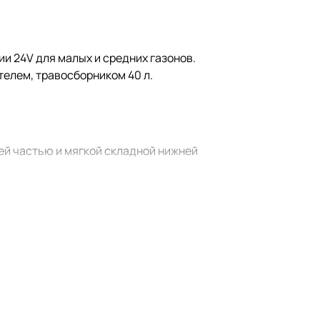
ии 24V для малых и средних газонов.
телем, травосборником 40 л.
й частью и мягкой складной нижней
силки используются две
е 48 В. Это позволяет удвоить
я центральной рукояткой,
, устойчивого к попаданию посторонних