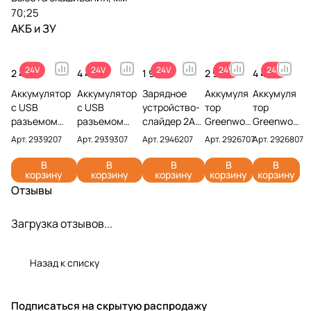
70;25
АКБ и ЗУ
24V
24V
24V
24V
24V
2 490 ₽
4 490 ₽
1 990 ₽
2 990 ₽
4 491 ₽
Аккумулятор
Аккумулятор
Зарядное
Аккумуля
Аккумуля
с USB
с USB
устройство-
тор
тор
разъемом
разъемом
слайдер 2А
Greenwor
Greenwor
Greenworks
Greenworks
Greenworks
ks G24B2
ks G24B4
Арт.
2939207
Арт.
2939307
Арт.
2946207
Арт.
2926707
Арт.
2926807
G24USB2 24V
G24USB4 24V
G24UC2 24V
24V
24V
2939207 (2
2939307 (4
2946207
2926707
2926807
В
В
В
В
В
корзину
корзину
корзину
корзину
корзину
Ач)
Ач)
(2 Ач)
(4 Ач)
Отзывы
Загрузка отзывов...
Назад к списку
Подписаться
на скрытую распродажу