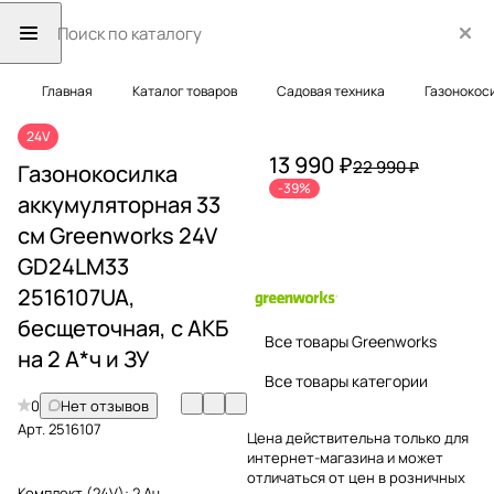
Главная
Каталог товаров
Садовая техника
Газонокос
24V
13 990 ₽
22 990 ₽
Газонокосилка
-39%
аккумуляторная 33
см Greenworks 24V
GD24LM33
2516107UA,
бесщеточная, с АКБ
Все товары Greenworks
на 2 А*ч и ЗУ
Все товары категории
0
Нет отзывов
Арт.
2516107
Цена действительна только для
интернет-магазина и может
отличаться от цен в розничных
Комплект (24V):
2 Ач