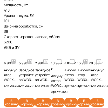
Мощность, Вт
410
Уровень шума, Дб
101
Ширина обработки, см
36
Скорость вращения вала, об/мин
3200
АКБ и ЗУ
6 990 ₽
5 990 ₽
2 990 ₽
10 990
4 890 ₽
13 990 ₽
8 590 ₽
₽
Аккумул
Зарядное
Зарядное
Аккуму
Аккумул
Аккумул
ятор
устройст
устройст
лятор
ятор
ятор
Аккуму
WORX
во WORX
во WORX
WORX
WORX
WORX
лятор
WA3644
WA3867
WA3880
WA3551
WA3648
WA3553
WORX
Арт.
WA3644
Арт.
WA3867
Арт.
WA3880
Арт.
WA3551
Арт.
WA3648
Арт.
WA3553
PRO 20V
20V 6А
20V 2А
20V 2Ач
20V 8Ач
20V 4Ач
WA3641
Арт.
WA3641
4Ач
20V 6Ач
В
В
В
В
В
В
В
корзину
корзину
корзину
корзину
корзину
корзину
корзину