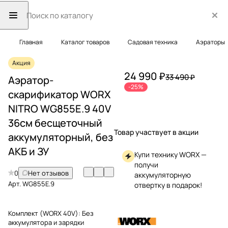
Главная
Каталог товаров
Садовая техника
Аэраторы
Акция
24 990 ₽
33 490 ₽
Аэратор-
-25%
скарификатор WORX
NITRO WG855E.9 40V
36см бесщеточный
Товар участвует в акции
аккумуляторный, без
АКБ и ЗУ
Купи технику WORX —
получи
0
Нет отзывов
аккумуляторную
Арт.
WG855E.9
отвертку в подарок!
Комплект (WORX 40V):
Без
аккумулятора и зарядки