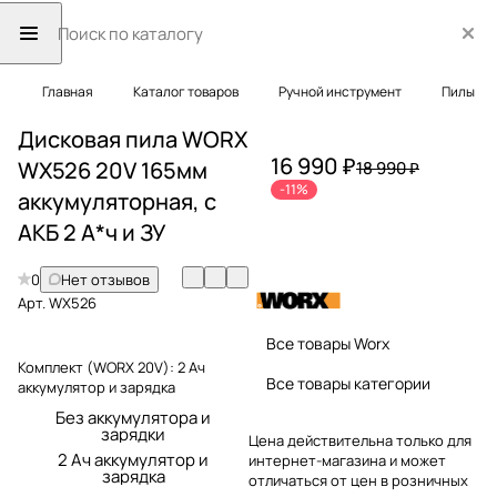
Главная
Каталог товаров
Ручной инструмент
Пилы
Дисковая пила WORX
16 990 ₽
WX526 20V 165мм
18 990 ₽
-11%
аккумуляторная, с
АКБ 2 А*ч и ЗУ
0
Нет отзывов
Арт.
WX526
Все товары Worx
Комплект (WORX 20V):
2 Ач
Все товары категории
аккумулятор и зарядка
Без аккумулятора и
зарядки
Цена действительна только для
2 Ач аккумулятор и
интернет-магазина и может
зарядка
отличаться от цен в розничных