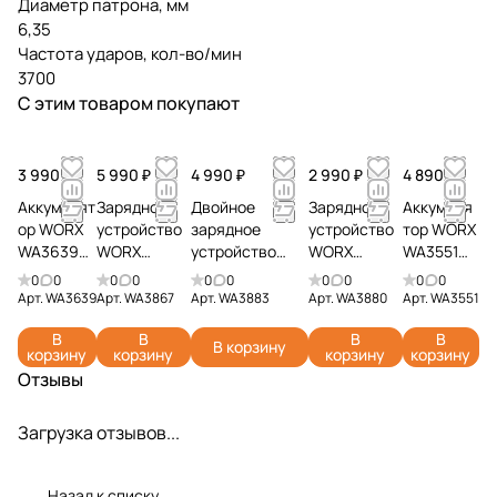
Диаметр патрона, мм
6,35
Частота ударов, кол-во/мин
3700
С этим товаром покупают
3 990 ₽
5 990 ₽
4 990 ₽
2 990 ₽
4 890 ₽
Аккумулят
Зарядное
Двойное
Зарядное
Аккумуля
ор WORX
устройство
зарядное
устройство
тор WORX
WA3639
WORX
устройство
WORX
WA3551
20V 2Ач
WA3867 20V
WORX WA3883
WA3880 20V
20V 2Ач
0
0
0
0
0
0
0
0
0
0
6А
20V 2x2А
2А
Арт.
WA3639
Арт.
WA3867
Арт.
WA3883
Арт.
WA3880
Арт.
WA3551
В
В
В
В
В корзину
корзину
корзину
корзину
корзину
Отзывы
Загрузка отзывов...
Назад к списку