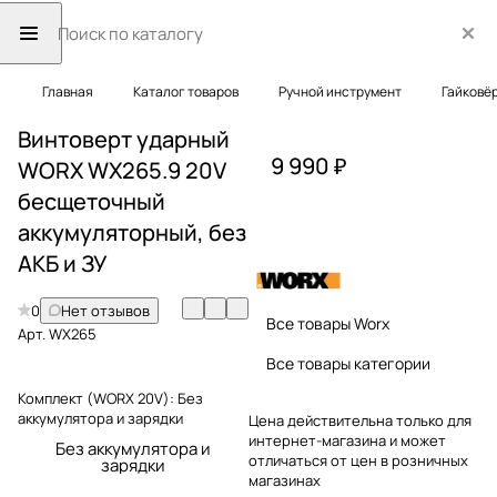
Главная
Каталог товаров
Ручной инструмент
Гайковё
Винтоверт ударный
9 990 ₽
WORX WX265.9 20V
бесщеточный
аккумуляторный, без
АКБ и ЗУ
0
Нет отзывов
Все товары Worx
Арт.
WX265
Все товары категории
Комплект (WORX 20V):
Без
аккумулятора и зарядки
Цена действительна только для
интернет-магазина и может
Без аккумулятора и
отличаться от цен в розничных
зарядки
магазинах