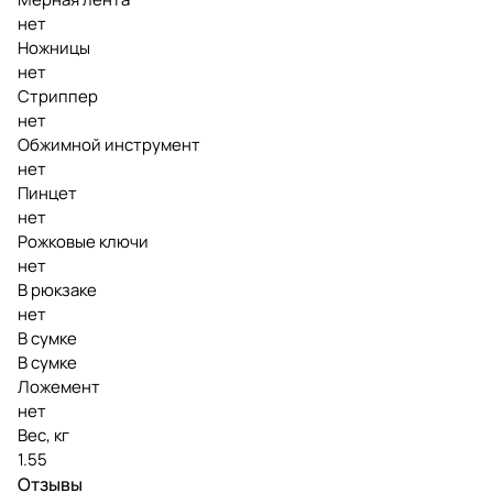
нет
Ножницы
нет
Стриппер
нет
Обжимной инструмент
нет
Пинцет
нет
Рожковые ключи
нет
В рюкзаке
нет
В сумке
В сумке
Ложемент
нет
Вес, кг
1.55
Отзывы