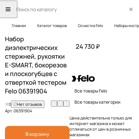
Главная
Каталог товаров
Оснастка Felo
Наборы инст
Набор
24 730 ₽
диэлектрических
стержней, рукоятки
E-SMART, бокорезов
и плоскогубцев с
отверткой тестером
Felo 06391904
Все товары Felo
Все товары категории
0
Нет отзывов
Арт.
06391904
Цена действительна только для
интернет-магазина и может
отличаться от цен в розничных
В корзину
магазинах