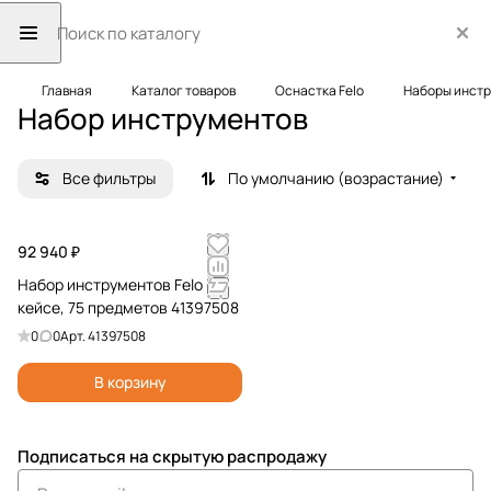
Главная
Каталог товаров
Оснастка Felo
Наборы инст
Набор инструментов
Все фильтры
По умолчанию (возрастание)
92 940 ₽
Набор инструментов Felo в
кейсе, 75 предметов 41397508
0
0
Арт.
41397508
В корзину
Подписаться
на скрытую распродажу