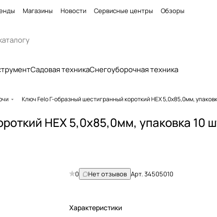
енды
Магазины
Новости
Сервисные центры
Обзоры
струмент
Садовая техника
Снегоуборочная техника
ючи
Ключ Felo Г-образный шестигранный короткий HEX 5,0x85,0мм, упаковк
роткий HEX 5,0x85,0мм, упаковка 10 ш
0
Нет отзывов
Арт.
34505010
Характеристики