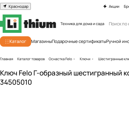
Краснодар
Акции
Бр
Техника для дома и сада
Каталог
Магазины
Подарочные сертификаты
Ручной ин
Главная
Каталог товаров
Оснастка Felo
Ключи
Шестигранные кл
Ключ Felo Г-образный шестигранный ко
34505010