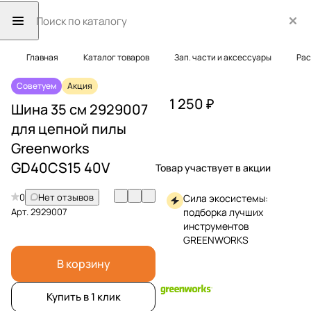
Главная
Каталог товаров
Зап. части и аксессуары
Рас
Советуем
Акция
1 250 ₽
Шина 35 см 2929007
для цепной пилы
Greenworks
GD40CS15 40V
Товар участвует в акции
0
Нет отзывов
Сила экосистемы:
Арт.
2929007
подборка лучших
инструментов
GREENWORKS
В корзину
Купить в 1 клик