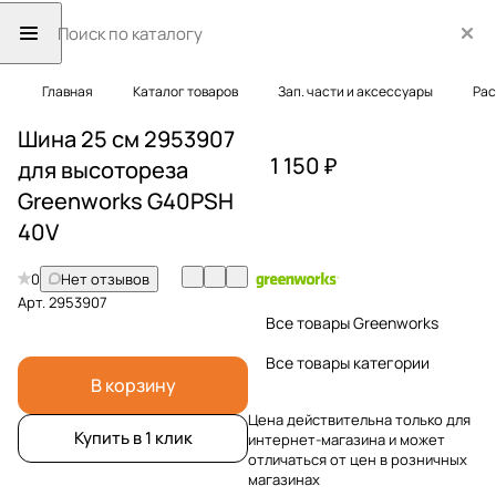
Главная
Каталог товаров
Зап. части и аксессуары
Рас
Шина 25 см 2953907
1 150 ₽
для высотореза
Greenworks G40PSH
40V
0
Нет отзывов
Арт.
2953907
Все товары Greenworks
Все товары категории
В корзину
Цена действительна только для
Купить в 1 клик
интернет-магазина и может
отличаться от цен в розничных
магазинах