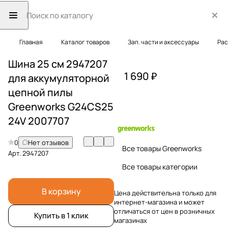
Главная
Каталог товаров
Зап. части и аксессуары
Рас
Шина 25 см 2947207
1 690 ₽
для аккумуляторной
цепной пилы
Greenworks G24CS25
24V 2007707
0
Нет отзывов
Все товары Greenworks
Арт.
2947207
Все товары категории
В корзину
Цена действительна только для
интернет-магазина и может
отличаться от цен в розничных
Купить в 1 клик
магазинах