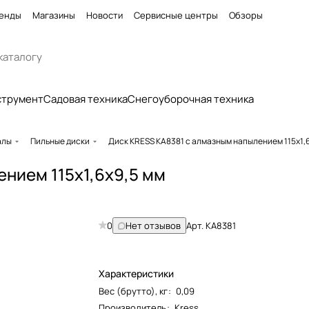
енды
Магазины
Новости
Сервисные центры
Обзоры
струмент
Садовая техника
Снегоуборочная техника
алы
Пильные диски
Диск KRESS KA8381 с алмазным напылением 115х1,6
нием 115х1,6х9,5 мм
0
Нет отзывов
Арт.
KA8381
Характеристики
Вес (брутто), кг
:
0,09
Производитель
:
Kress