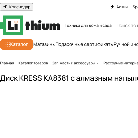
Краснодар
Акции
Бр
Техника для дома и сада
Каталог
Магазины
Подарочные сертификаты
Ручной ин
Главная
Каталог товаров
Зап. части и аксессуары
Расходные матери
Диск KRESS KA8381 с алмазным напыле