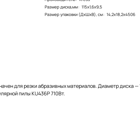
Размер диска,мм
:
115х1,6х9,5
Размер упаковки (ДxШxВ), см
:
14,2x18,2x4506
ачен для резки абразивных материалов. Диаметр диска — 1
улярной пилы KU436P 710Вт.