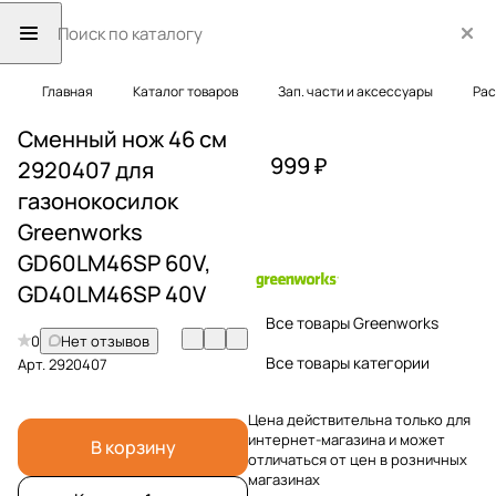
Главная
Каталог товаров
Зап. части и аксессуары
Рас
Сменный нож 46 см
999 ₽
2920407 для
газонокосилок
Greenworks
GD60LM46SP 60V,
GD40LM46SP 40V
Все товары Greenworks
0
Нет отзывов
Все товары категории
Арт.
2920407
Цена действительна только для
интернет-магазина и может
В корзину
отличаться от цен в розничных
магазинах