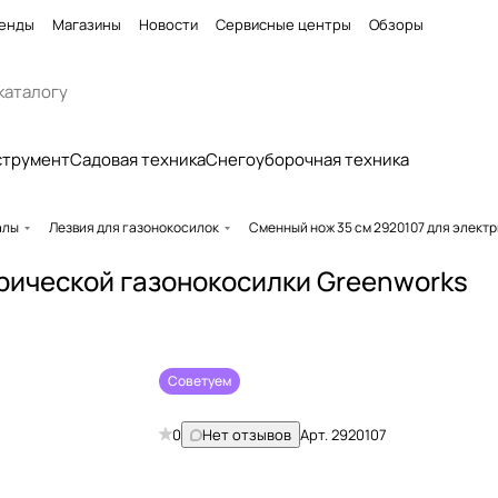
енды
Магазины
Новости
Сервисные центры
Обзоры
струмент
Садовая техника
Снегоуборочная техника
алы
Лезвия для газонокосилок
Сменный нож 35 см 2920107 для элект
рической газонокосилки Greenworks
Советуем
0
Нет отзывов
Арт.
2920107