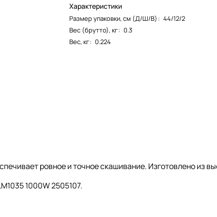
Характеристики
Размер упаковки, см (Д/Ш/В)
:
44/12/2
Вес (брутто), кг
:
0.3
Вес, кг
:
0.224
еспечивает ровное и точное скашивание. Изготовлено из в
LM1035 1000W 2505107.