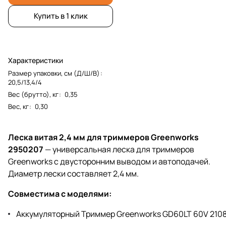
Купить в 1 клик
Характеристики
Размер упаковки, см (Д/Ш/В)
:
20,5/13,4/4
Вес (брутто), кг
:
0,35
Вес, кг
:
0,30
Леска витая 2,4 мм для триммеров Greenworks
2950207
— универсальная леска для триммеров
Greenworks c двусторонним выводом и автоподачей.
Диаметр лески составляет 2,4 мм.
Совместима с моделями:
Аккумуляторный Триммер Greenworks GD60LT 60V 210