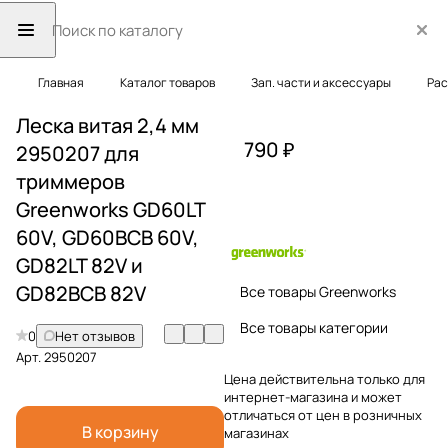
Главная
Каталог товаров
Зап. части и аксессуары
Рас
Леска витая 2,4 мм
790 ₽
2950207 для
триммеров
Greenworks GD60LT
60V, GD60BCB 60V,
GD82LT 82V и
GD82BCB 82V
Все товары Greenworks
Все товары категории
0
Нет отзывов
Арт.
2950207
Цена действительна только для
интернет-магазина и может
отличаться от цен в розничных
В корзину
магазинах