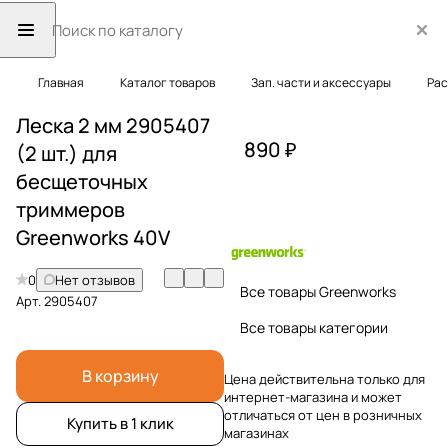
Главная
Каталог товаров
Зап. части и аксессуары
Рас
Леска 2 мм 2905407
890 ₽
(2 шт.) для
бесщеточных
триммеров
Greenworks 40V
0
Нет отзывов
Все товары Greenworks
Арт.
2905407
Все товары категории
В корзину
Цена действительна только для
интернет-магазина и может
отличаться от цен в розничных
Купить в 1 клик
магазинах