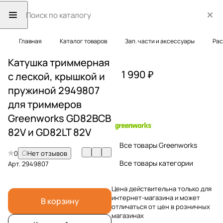
Главная
Каталог товаров
Зап. части и аксессуары
Рас
Катушка триммерная
1 990 ₽
c леской, крышкой и
пружиной 2949807
для триммеров
Greenworks GD82BCB
82V и GD82LT 82V
Все товары Greenworks
0
Нет отзывов
Все товары категории
Арт.
2949807
Цена действительна только для
интернет-магазина и может
В корзину
отличаться от цен в розничных
магазинах