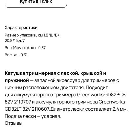
Купить в 1 клик
Характеристики
Размер упаковки, см (Д/Ш/В)
:
20,8/15,4/7
Вес (брутто), кг
:
0.37
Вес, кг
:
0.31
Катушка триммерная c леской, крышкой и
пружиной
— запасной аксессуар для триммеров с
нижним расположением двигателя. Подходит
для аккумуляторного триммера Greenworks GD82BCB
82V 2110707 и аккумуляторного триммера Greenworks
GD82LT 82V 2110607.Диаметр лески составляет 2,4 мм.
Подача лески — ударная.
Отзывы