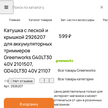
Главная
Каталог товаров
Зап. части и аксессуары
Рас
Катушка с леской и
599 ₽
крышкой 2926207
для аккумуляторных
триммеров
Greenworks G40LT30
40V 2101507,
GD40LT30 40V 21107
Все товары Greenworks
Все товары категории
0
Нет отзывов
Арт.
2926207
Цена действительна только для
интернет-магазина и может
отличаться от цен в розничных
В корзину
магазинах