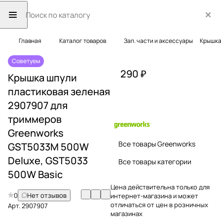
Главная
Каталог товаров
Зап. части и аксессуары
Крышка
Советуем
290 ₽
Крышка шпули
пластиковая зеленая
2907907 для
триммеров
Greenworks
Все товары Greenworks
GST5033M 500W
Deluxe, GST5033
Все товары категории
500W Basic
Цена действительна только для
0
Нет отзывов
интернет-магазина и может
отличаться от цен в розничных
Арт.
2907907
магазинах