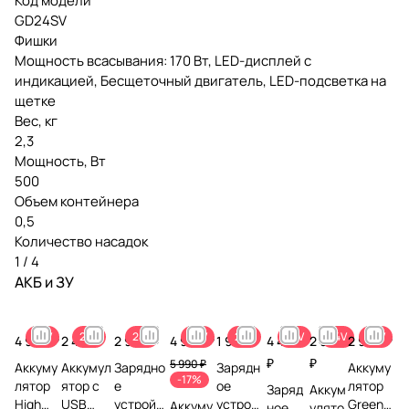
Код модели
GD24SV
Фишки
Мощность всасывания: 170 Вт, LED-дисплей с
индикацией, Бесщеточный двигатель, LED-подсветка на
щетке
Вес, кг
2,3
Мощность, Вт
500
Объем контейнера
0,5
Количество насадок
1 / 4
АКБ и ЗУ
24V
24V
24V
24V
24V
24V
24V
24V
4 990 ₽
2 490 ₽
2 990 ₽
4 990 ₽
1 990 ₽
4 490
2 990
2 990 ₽
₽
₽
5 990 ₽
Аккуму
Аккумул
Зарядно
Зарядн
Аккуму
-17%
лятор
ятор с
е
ое
лятор
Заряд
Аккум
High
USB
устройст
устройс
Greenw
Аккуму
ное
улято