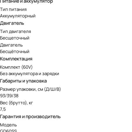
Питание и аккумулятор
30 см, высота захвата снега — 10 см.
Тип питания
Шнек снегоуборочной лопаты выполнен из мягкого и прочн
Аккумуляторный
Двигатель имеет защиту от перегрузок. Снегоуборщик раб
Двигатель
кнопки.
Тип двигателя
Бесщеточный
Бесщеточный двигатель DigiPro
Двигатель
Бесщёточный
Инструмент оснащен передовым бесщеточным двигателем. 
Комплектация
нуждается в сложном обслуживании, при этом экологичен 
Комплект (60V)
Без аккумулятора и зарядки
Габариты и упаковка
Аккумуляторная линейка Greenwo
Размер упаковки, см (Д/Ш/В)
93/39/38
Модель работает от аккумуляторов 60V, совместимых с др
Вес (брутто), кг
инструментов 60V отличается высокой мощностью и подойд
7,5
Гарантия и производитель
Модель
GD60SS