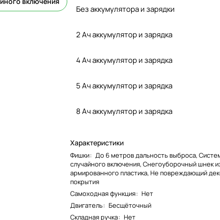
айного включения
Без аккумулятора и зарядки
2 Ач аккумулятор и зарядка
4 Ач аккумулятор и зарядка
5 Ач аккумулятор и зарядка
8 Ач аккумулятор и зарядка
Характеристики
Фишки
:
До 6 метров дальность выброса, Систе
случайного включения, Снегоуборочный шнек и
армированного пластика, Не повреждающий де
покрытия
Самоходная функция
:
Нет
Двигатель
:
Бесщёточный
Складная ручка
:
Нет