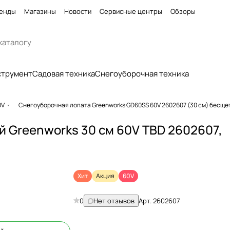
енды
Магазины
Новости
Сервисные центры
Обзоры
струмент
Садовая техника
Снегоуборочная техника
0V
Снегоуборочная лопата Greenworks GD60SS 60V 2602607 (30 см) бесщ
 Greenworks 30 см 60V TBD 2602607,
Хит
Акция
60V
0
Нет отзывов
Арт.
2602607