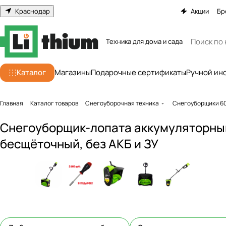
Краснодар
Акции
Бр
Техника для дома и сада
Каталог
Магазины
Подарочные сертификаты
Ручной ин
Главная
Каталог товаров
Снегоуборочная техника
Снегоуборщики 6
Снегоуборщик-лопата аккумуляторный
бесщёточный, без АКБ и ЗУ