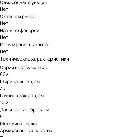
Самоходная функция
Нет
Складная ручка
Нет
Наличие фонарей
Нет
Регулировка выброса
Нет
Технические характеристики
Серия инструментов
60V
Ширина шнека, см
30
Снегоуборочная Greenworks GD60SS 60V 2602607 (30
Глубина захвата, см
снега. Имеет ширину шнека 30 см, глубину захвата 10 см,
15,2
Дальность выброса, м
Особенности снегоуборочной лоп
6
Материал шнека
Снегоуборочная лопата Greenworks GD60SS 60V идеально п
Армированный пластик
Модель оснащена мощным бесщёточным двигателем DigiPro