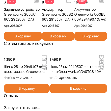
60V
60V
60V
3 990 ₽
8 490 ₽
16 990 ₽
Зарядное устройство
Аккумулятор
Аккумулятор
Greenworks G60UC
Greenworks G60B2
Greenworks G60B5
60V 2932007 (2 А)
60V 2918307 (2 Ач)
60V 2944907 (5 Ач)
Арт.
2932007
Арт.
2918307
Арт.
2944907
В корзину
В корзину
В корзину
С этим товаром покупают
1 350 ₽
1 490 ₽
Шина 25 см 2949407 для
Цепь 25 см 2949307 для цепной
высоторезoв Greenworks
пилы Greenworks GD40TCS 40V
0
0
Арт.
2949407
0
0
Арт.
2949307
В корзину
В корзину
Отзывы
Загрузка отзывов...