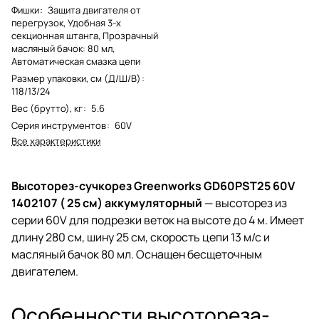
Фишки
:
Защита двигателя от
перегрузок, Удобная 3-х
секционная штанга, Прозрачный
масляный бачок: 80 мл,
Автоматическая смазка цепи
Размер упаковки, см (Д/Ш/В)
:
118/13/24
Вес (брутто), кг
:
5.6
Серия инструментов
:
60V
Все характеристики
Высоторез-сучкорез Greenworks GD60PST25 60V
1402107 ( 25 см) аккумуляторный
— высоторез из
серии 60V для подрезки веток на высоте до 4 м. Имеет
длину 280 см, шину 25 см, скорость цепи 13 м/с и
масляный бачок 80 мл. Оснащен бесщеточным
двигателем.
Особенности высотореза-