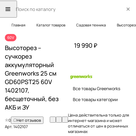
Главная
Каталог товаров
Садовая техника
Высоторез
60V
19 990 ₽
Высоторез –
cучкорез
аккумуляторный
Greenworks 25 см
GD60PST25 60V
Все товары Greenworks
1402107,
бесщеточный, без
Все товары категории
АКБ и ЗУ
Цена действительна только для
0
Нет отзывов
интернет-магазина и может
отличаться от цен в розничных
Арт.
1402107
магазинах