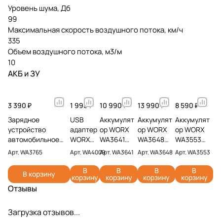
Уровень шума, Дб
99
Максимальная скорость воздушного потока, км/ч
335
Объем воздушного потока, м3/м
10
АКБ и ЗУ
3 390 ₽
1 990 ₽
10 990 ₽
13 990 ₽
8 590 ₽
Зарядное
USB
Аккумулят
Аккумулят
Аккумулят
устройство
адаптер
ор WORX
ор WORX
ор WORX
автомобильное
WORX
WA3641
WA3648
WA3553
WORX WA3765 20V
WA4009
20V 6Ач
20V 8Ач
20V 4Ач
Арт.
WA3765
Арт.
WA4009
Арт.
WA3641
Арт.
WA3648
Арт.
WA3553
2А
В
В
В
В
В корзину
корзину
корзину
корзину
корзину
Отзывы
Загрузка отзывов...