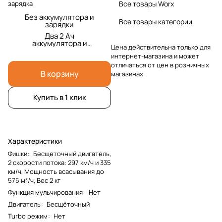
зарядка
Все товары Worx
Без аккумулятора и
Все товары категории
зарядки
Два 2 Ач
аккумулятора и
Цена действительна только для
двойная 2А зарядка
интернет-магазина и может
отличаться от цен в розничных
В корзину
магазинах
Купить в 1 клик
Характеристики
Фишки
:
Бесщеточный двигатель,
2 скорости потока: 297 км/ч и 335
км/ч, Мощность всасывания до
575 м³/ч, Вес 2 кг
Функция мульчирования
:
Нет
Двигатель
:
Бесщёточный
Turbo режим
:
Нет