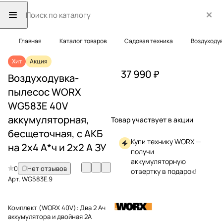
Главная
Каталог товаров
Садовая техника
Воздуходу
Хит
Акция
37 990 ₽
Воздуходувка-
пылесос WORX
WG583E 40V
аккумуляторная,
Товар участвует в акции
бесщеточная, с АКБ
Купи технику WORX —
на 2х4 А*ч и 2х2 А ЗУ
получи
аккумуляторную
0
Нет отзывов
отвертку в подарок!
Арт.
WG583E.9
Комплект (WORX 40V):
Два 2 Ач
аккумулятора и двойная 2А