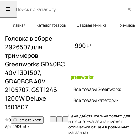
Главная
Каталог товаров
Садовая техника
Триммеры
Головка в сборе
990 ₽
2926507 для
триммеров
Greenworks GD40BC
40V 1301507,
GD40BCB 40V
2105707, GST1246
Все товары Greenworks
1200W Deluxe
Все товары категории
1301807
Цена действительна только для
0
Нет отзывов
интернет-магазина и может
Арт.
2926507
отличаться от цен в розничных
магазинах