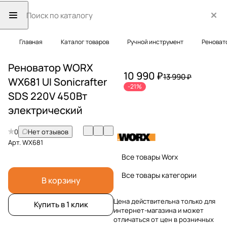
Главная
Каталог товаров
Ручной инструмент
Реноват
Реноватор WORX
10 990 ₽
13 990 ₽
WX681 UI Sonicrafter
-21%
SDS 220V 450Вт
электрический
0
Нет отзывов
Арт.
WX681
Все товары Worx
Все товары категории
В корзину
Цена действительна только для
Купить в 1 клик
интернет-магазина и может
отличаться от цен в розничных