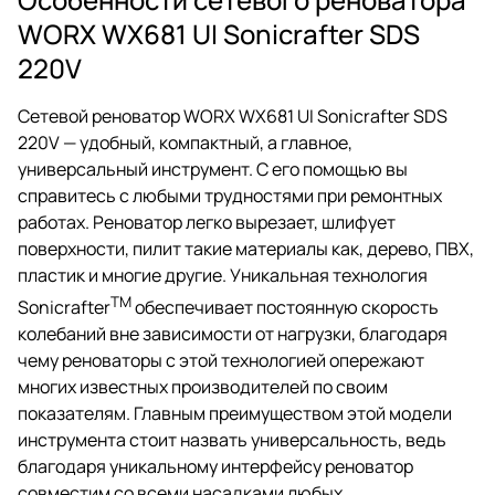
WORX WX681 UI Sonicrafter SDS
220V
Сетевой реноватор WORX WX681 UI Sonicrafter SDS
220V — удобный, компактный, а главное,
универсальный инструмент. С его помощью вы
справитесь с любыми трудностями при ремонтных
работах. Реноватор легко вырезает, шлифует
поверхности, пилит такие материалы как, дерево, ПВХ,
пластик и многие другие. Уникальная технология
TM
Sonicrafter
обеспечивает постоянную скорость
колебаний вне зависимости от нагрузки, благодаря
чему реноваторы с этой технологией опережают
многих известных производителей по своим
показателям. Главным преимуществом этой модели
инструмента стоит назвать универсальность, ведь
благодаря уникальному интерфейсу реноватор
совместим со всеми насадками любых