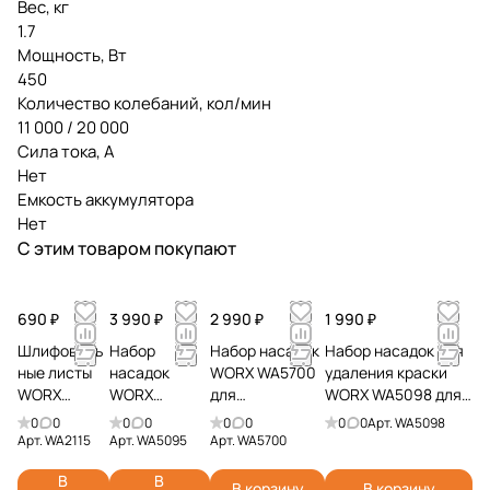
Вес, кг
1.7
Мощность, Вт
450
Количество колебаний, кол/мин
11 000 / 20 000
Сила тока, А
Нет
Емкость аккумулятора
Нет
С этим товаром покупают
690 ₽
3 990 ₽
2 990 ₽
1 990 ₽
Шлифоваль
Набор
Набор насадок
Набор насадок для
ные листы
насадок
WORX WA5700
удаления краски
WORX
WORX
для
WORX WA5098 для
WA2115
WA5095 для
реноватора 27
реноватора
0
0
0
0
0
0
0
0
Арт.
WA5098
20шт.
реноватора
шт.
Арт.
WA2115
Арт.
WA5095
Арт.
WA5700
В
В
В корзину
В корзину