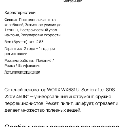
магазинах
Характеристики
Фишки
:
Постоянная частота
колебаний, Зажимное усилие до
1 тонны, Настраиваемый угол
наклона, Регулировка скорости
Вес (брутто), кг
:
2.83
Гарантия
:
2 года + 1 год при
регистрации
Режимы работы
:
Пиление /
Резка / Шлифование
Все характеристики
Сетевой реноватор WORX WX681 UI Sonicrafter SDS
220V 450Вт — универсальный инструмент, оружие
перфекционистов. Режет, пилит, шлифует, отрезает и
делает множество полезных вещей.
Особенности сетевого реноватора