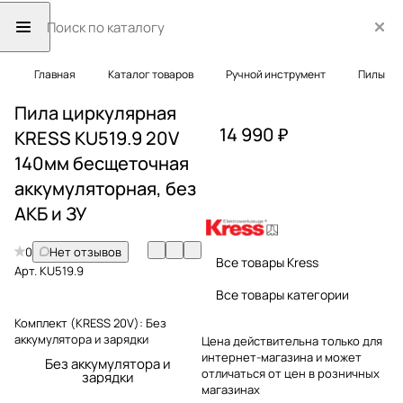
Главная
Каталог товаров
Ручной инструмент
Пилы
Пила циркулярная
14 990 ₽
KRESS KU519.9 20V
140мм бесщеточная
аккумуляторная, без
АКБ и ЗУ
0
Нет отзывов
Все товары Kress
Арт.
KU519.9
Все товары категории
Комплект (KRESS 20V):
Без
аккумулятора и зарядки
Цена действительна только для
интернет-магазина и может
Без аккумулятора и
отличаться от цен в розничных
зарядки
магазинах