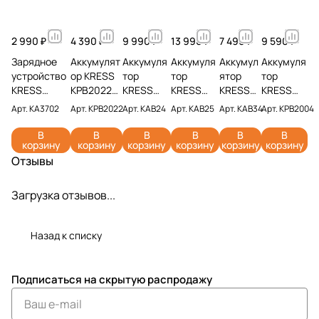
2 990 ₽
4 390 ₽
9 990 ₽
13 990 ₽
7 490 ₽
9 590 ₽
Зарядное
Аккумулят
Аккумуля
Аккумуля
Аккумул
Аккумуля
устройство
ор KRESS
тор
тор
ятор
тор
KRESS
KPB2022
KRESS
KRESS
KRESS
KRESS
KA3702 20V
20V 2 Ач
KAB24
KAB25
KAB34
KPB2004
Арт.
KA3702
Арт.
KPB2022
Арт.
KAB24
Арт.
KAB25
Арт.
KAB34
Арт.
KPB2004
2A
20V 6 Ач
20V 8 Ач
4Ач
4 Ач
В
В
В
В
В
В
корзину
корзину
корзину
корзину
корзину
корзину
Отзывы
Загрузка отзывов...
Назад к списку
Подписаться
на скрытую распродажу