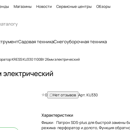
енды
Магазины
Новости
Сервисные центры
Обзоры
струмент
Садовая техника
Снегоуборочная техника
ратор KRESS KU330 1100Вт 26мм электрический
 электрический
0
Нет отзывов
Арт.
KU330
Характеристики
Фишки
:
Патрон SDS-plus для быстрой замены би
режима: перфоратор и долото, Функция обратн