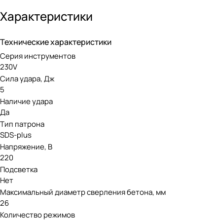
мм. В перфораторе KRESS KU330 присутствует режим долот
обладает мощным двигателем с мощностью 1100 Вт, что по
Характеристики
Универсальный патрон SDS-Plus имеет пылезащитную функ
Технические характеристики
Смена насадок происходит без дополнительного инструме
Серия инструментов
работ. Антивибрационная эргономичная прорезиненная рук
230V
Сила удара, Дж
5
Наличие удара
Да
Тип патрона
SDS-plus
Напряжение, В
220
Подсветка
Нет
Максимальный диаметр сверления бетона, мм
26
Количество режимов