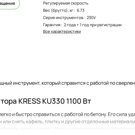
ращения
Регулируемая скорость
Вес (брутто), кг
:
6.73
Серия инструментов
:
230V
Гарантия
:
2 года + 1 год при регистрации
Все характеристики
щный инструмент, который справится с работой по сверле
тора KRESS KU330 1100 Вт
ко и быстро справиться с работой по бетону. Его сила удар
и или снять кафель, плитку и другие отделочные материал
 работать даже с самыми прочными материалами. Максимал