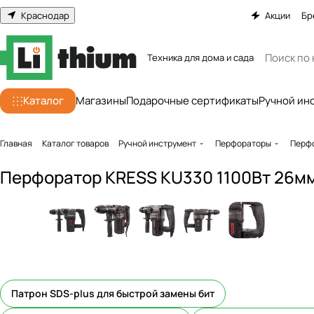
Краснодар
Акции
Бр
Техника для дома и сада
Каталог
Магазины
Подарочные сертификаты
Ручной ин
Главная
Каталог товаров
Ручной инструмент
Перфораторы
Перфо
Перфоратор KRESS KU330 1100Вт 26мм
Патрон SDS-plus для быстрой замены бит