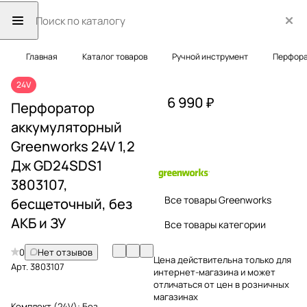
Главная
Каталог товаров
Ручной инструмент
Перфор
24V
6 990 ₽
Перфоратор
аккумуляторный
Greenworks 24V 1,2
Дж GD24SDS1
3803107,
Все товары Greenworks
бесщеточный, без
АКБ и ЗУ
Все товары категории
0
Нет отзывов
Цена действительна только для
Арт.
3803107
интернет-магазина и может
отличаться от цен в розничных
магазинах
Комплект (24V):
Без