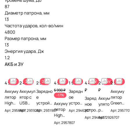
Уровень шума, Дб
87
Диаметр патрона, мм
13
Частота ударов, кол-во/мин
4800
Размер патрона, мм
13
Энергия удара, Дж
1.2
АКБ и ЗУ
24V
24V
24V
24V
24V
24V
24V
24V
4 990 ₽
2 490 ₽
2 990 ₽
4 990 ₽
1 990 ₽
4 490
2 990
2 990 ₽
₽
₽
5 990 ₽
Аккуму
Аккумул
Зарядно
Зарядн
Аккуму
-17%
лятор
ятор с
е
ое
лятор
Заряд
Аккум
High
USB
устройст
устройс
Greenw
Аккуму
ное
улято
Power
разъемо
во на 2
тво-
orks
лятор
устрой
р
Арт.
2958907
Арт.
2939207
Арт.
2931907
Арт.
2946207
Арт.
295770
Greenw
м
аккумул
слайде
High
High
ство
Green
Арт.
2946407
Арт.
2926707
orks
Greenw
ятора
р 2А
Power
Power
Green
works
Арт.
2957807
G24HP4
orks
Greenwo
Greenw
G24HP
Greenw
works
G24B