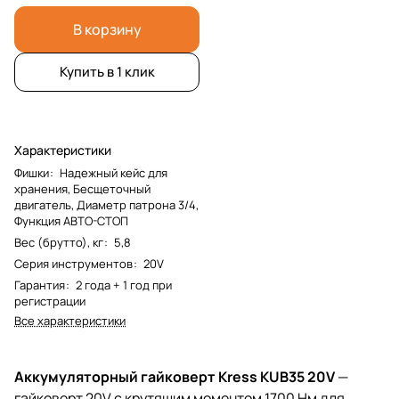
В корзину
Купить в 1 клик
Характеристики
Фишки
:
Надежный кейс для
хранения, Бесщеточный
двигатель, Диаметр патрона 3/4,
Функция АВТО-СТОП
Вес (брутто), кг
:
5,8
Серия инструментов
:
20V
Гарантия
:
2 года + 1 год при
регистрации
Все характеристики
Аккумуляторный гайковерт Kress KUB35 20V
—
гайковерт 20V с крутящим моментом 1700 Нм для