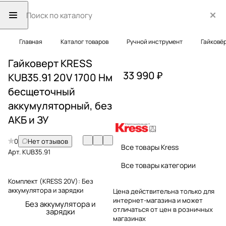
Главная
Каталог товаров
Ручной инструмент
Гайковё
Гайковерт KRESS
33 990 ₽
KUB35.91 20V 1700 Нм
бесщеточный
аккумуляторный, без
АКБ и ЗУ
0
Нет отзывов
Все товары Kress
Арт.
KUB35.91
Все товары категории
Комплект (KRESS 20V):
Без
аккумулятора и зарядки
Цена действительна только для
интернет-магазина и может
Без аккумулятора и
отличаться от цен в розничных
зарядки
магазинах