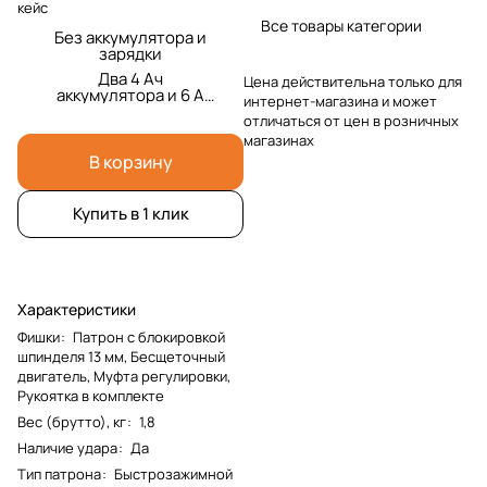
кейс
Все товары категории
Без аккумулятора и
зарядки
Два 4 Ач
Цена действительна только для
аккумулятора и 6 А
интернет-магазина и может
зарядка и кейс
отличаться от цен в розничных
магазинах
В корзину
Купить в 1 клик
Характеристики
Фишки
:
Патрон с блокировкой
шпинделя 13 мм, Бесщеточный
двигатель, Муфта регулировки,
Рукоятка в комплекте
Вес (брутто), кг
:
1,8
Наличие удара
:
Да
Тип патрона
:
Быстрозажимной