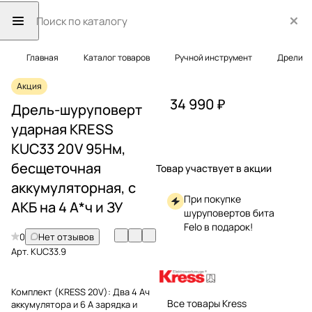
Главная
Каталог товаров
Ручной инструмент
Дрели
Акция
34 990 ₽
Дрель-шуруповерт
ударная KRESS
KUC33 20V 95Нм,
бесщеточная
Товар участвует в акции
аккумуляторная, с
При покупке
АКБ на 4 А*ч и ЗУ
шуруповертов бита
Felo в подарок!
0
Нет отзывов
Арт.
KUC33.9
Комплект (KRESS 20V):
Два 4 Ач
Все товары Kress
аккумулятора и 6 А зарядка и