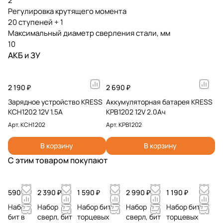
2
Регулировка крутящего момента
20 ступеней + 1
Максимальный диаметр сверления стали, мм
10
АКБ и ЗУ
2 190 ₽
2 690 ₽
Зарядное устройство KRESS
Аккумуляторная батарея KRESS
KCH1202 12V 1.5A
KPB1202 12V 2.0Ач
Арт.
KCH1202
Арт.
KPB1202
В корзину
В корзину
С этим товаром покупают
590 ₽
2 390 ₽
1 590 ₽
2 990 ₽
1 190 ₽
Набор
Набор
Набор бит,
Набор
Набор бит,
бит в
сверл, бит
торцевых
сверл, бит
торцевых