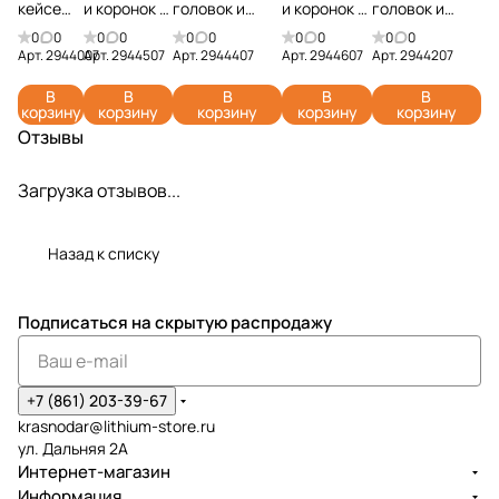
кейсе
и коронок в
головок и
и коронок в
головок и
Greenwo
кейсе
адаптеров в
кейсе
адаптеров в
0
0
0
0
0
0
0
0
0
0
rks
Greenworks
кейсе
Greenworks
кейсе
Арт.
2944007
Арт.
2944507
Арт.
2944407
Арт.
2944607
Арт.
2944207
2944007
2944507
Greenworks
2944607
Greenworks
В
В
В
В
В
(20 шт.)
(60 шт.)
2944407 (70
(90 шт.)
2944207 (40
корзину
корзину
корзину
корзину
корзину
шт.)
шт.)
Отзывы
Загрузка отзывов...
Назад к списку
Подписаться
на скрытую распродажу
+7 (861) 203-39-67
krasnodar@lithium-store.ru
ул. Дальняя 2А
Интернет-магазин
Информация