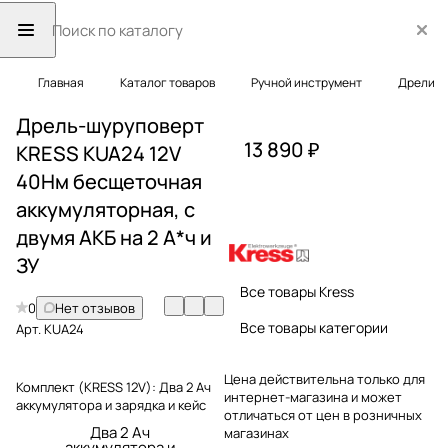
Главная
Каталог товаров
Ручной инструмент
Дрели
Дрель-шуруповерт
13 890 ₽
KRESS KUA24 12V
40Нм бесщеточная
аккумуляторная, с
двумя АКБ на 2 А*ч и
ЗУ
Все товары Kress
0
Нет отзывов
Все товары категории
Арт.
KUA24
Цена действительна только для
Комплект (KRESS 12V):
Два 2 Ач
интернет-магазина и может
аккумулятора и зарядка и кейс
отличаться от цен в розничных
Два 2 Ач
магазинах
аккумулятора и