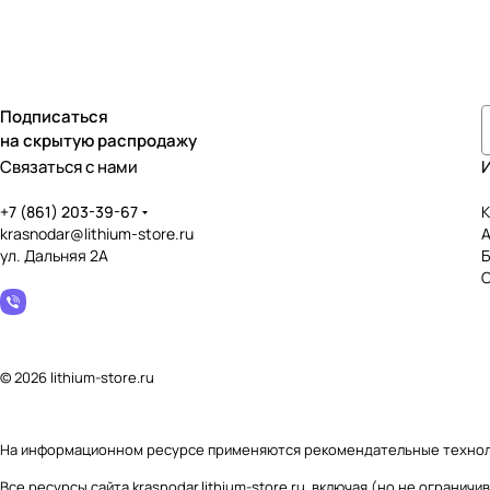
Подписаться
на скрытую распродажу
Связаться с нами
+7 (861) 203-39-67
К
krasnodar@lithium-store.ru
ул. Дальняя 2А
© 2026 lithium-store.ru
На информационном ресурсе применяются
рекомендательные техно
Все ресурсы сайта krasnodar.lithium-store.ru, включая (но не огран