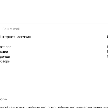
Интернет-магазин
аталог
Акции
Бренды
Обзоры
логии
.
ичиваясь) текстовую, графическую, фотографическую и видео информаци