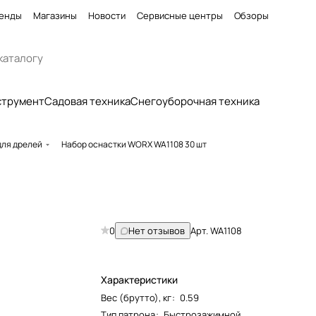
енды
Магазины
Новости
Сервисные центры
Обзоры
струмент
Садовая техника
Снегоуборочная техника
для дрелей
Набор оснастки WORX WA1108 30 шт
0
Нет отзывов
Арт.
WA1108
Характеристики
Вес (брутто), кг
:
0.59
Тип патрона
:
Быстрозажимной