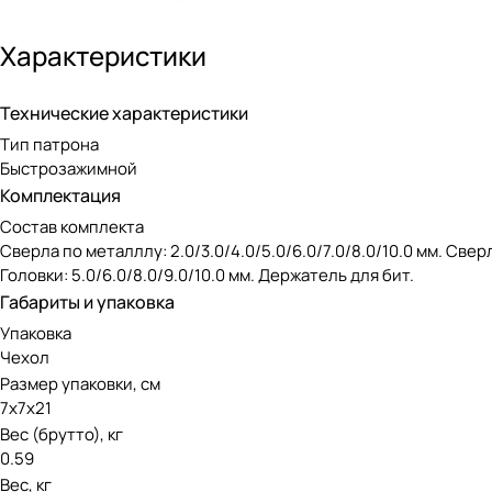
Биты шлицевые SL4,0; SL5.0; SL6.0
Характеристики
Биты крестовые: PH1; PH2; PH3
Биты крестовые: PZ1; PZ2; PZ3
Технические характеристики
Головки: 5.0/6.0/8.0/9.0/10.0 мм
Тип патрона
Быстрозажимной
Держатель для бит
Комплектация
Сверла подходят только к быстрозажимному патрону.
Состав комплекта
Сверла по металллу: 2.0/3.0/4.0/5.0/6.0/7.0/8.0/10.0 мм. Сверла
Головки: 5.0/6.0/8.0/9.0/10.0 мм. Держатель для бит.
Габариты и упаковка
Упаковка
Чехол
Размер упаковки, см
7х7х21
Вес (брутто), кг
0.59
Вес, кг