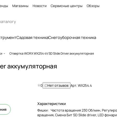
енды
Магазины
Новости
Сервисные центры
Обзоры
струмент
Садовая техника
Снегоуборочная техника
ки
Отвертка WORX WX254 4V SD Slide Driver аккумуляторная
ver аккумуляторная
0
Нет отзывов
Арт.
WX254.4
Характеристики
ения
Фишки
:
Частота вращения 230 Об/мин, Регулир
вращения, Смена Бит SD Slide driver, LED фонари