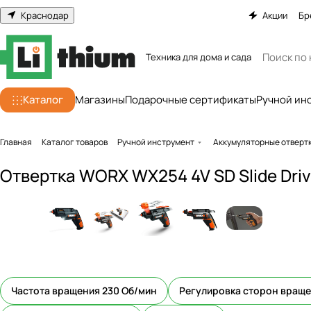
Краснодар
Акции
Бр
Техника для дома и сада
Каталог
Магазины
Подарочные сертификаты
Ручной ин
Главная
Каталог товаров
Ручной инструмент
Аккумуляторные отверт
Отвертка WORX WX254 4V SD Slide Dri
Частота вращения 230 Об/мин
Регулировка сторон вращ