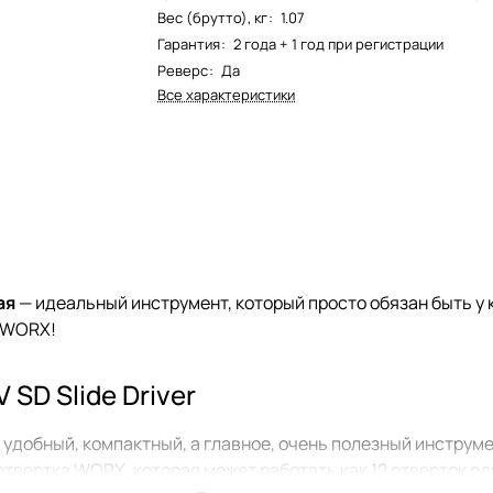
Вес (брутто), кг
:
1.07
Гарантия
:
2 года + 1 год при регистрации
Реверс
:
Да
Все характеристики
ая
— идеальный инструмент, который просто обязан быть у 
с WORX!
SD Slide Driver
удобный, компактный, а главное, очень полезный инструмен
отвертка WORX, которая может работать как 12 отверток о