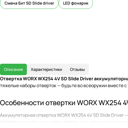
Смена Бит SD Slide driver
LED фонарик
Описание
Характеристики
Отзывы
Отвертка WORX WX254 4V SD Slide Driver аккумуляторн
тяжелые наборы отверток — будьте во всеоружии вместе 
Особенности отвертки WORX WX254 4V 
Аккумуляторная отвертка WORX WX254 4V SD Slide Driver — 
отверток разной длины, ведь теперь есть аккумуляторная 