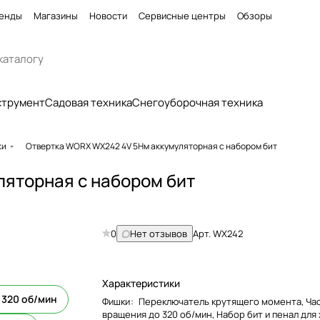
енды
Магазины
Новости
Сервисные центры
Обзоры
струмент
Садовая техника
Снегоуборочная техника
ки
Отвертка WORX WX242 4V 5Нм аккумуляторная с набором бит
яторная с набором бит
0
Нет отзывов
Арт.
WX242
Характеристики
 320 об/мин
Фишки
:
Переключатель крутящего момента, Ча
вращения до 320 об/мин, Набор бит и пенал для