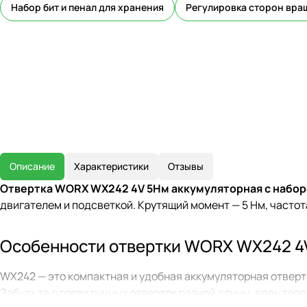
Набор бит и пенал для хранения
Регулировка сторон вра
Описание
Характеристики
Отзывы
Отвертка WORX WX242 4V 5Нм аккумуляторная с набо
двигателем и подсветкой. Крутящий момент — 5 Нм, частота
Особенности отвертки WORX WX242 4
WX242 — это компактная и удобная аккумуляторная отвертк
Забудьте о горах ручных отверток разной длины, ведь теп