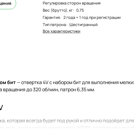
щения
Регулировка сторон вращения
Вес (брутто), кг
:
0,75
Гарантия
:
2 года + 1 год при регистрации
Тип патрона
:
Шестигранный
Все характеристики
ром бит
— отвертка 4V с набором бит для выполнения мелк
 вращения до 320 об/мин, патрон 6,35 мм.
V
а, которая всегда будет под рукой и отлично подойдет для
ерь есть аккумуляторная отвертка WORX, которая может ра