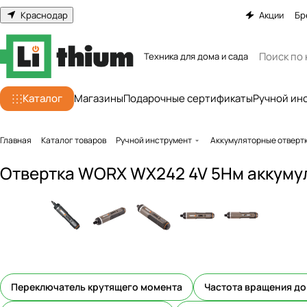
Краснодар
Акции
Бр
Техника для дома и сада
Каталог
Магазины
Подарочные сертификаты
Ручной ин
Главная
Каталог товаров
Ручной инструмент
Аккумуляторные отверт
Отвертка WORX WX242 4V 5Нм аккумул
Переключатель крутящего момента
Частота вращения до