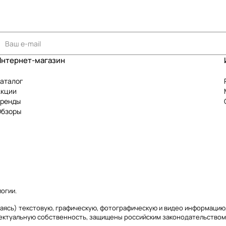
Интернет-магазин
аталог
Акции
Бренды
Обзоры
логии
.
ичиваясь) текстовую, графическую, фотографическую и видео информаци
лектуальную собственность, защищены российским законодательством