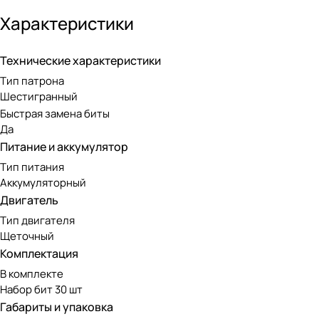
одновременно. Инструмент работает от встроенного аккуму
максимальный крутящий момент — 5 Нм.
Характеристики
Наличие светодиодной подсветки позволяет работать в з
Технические характеристики
работы в зависимости от материала и крепежа. Индикатор
Тип патрона
мм позволит использовать любые шестигранные биты, а в 
Шестигранный
модели — всего 0,32 кг, что обеспечивает комфортную раб
Быстрая замена биты
Да
Питание и аккумулятор
Тип питания
Аккумуляторный
Двигатель
Тип двигателя
Щеточный
Комплектация
В комплекте
Набор бит 30 шт
Габариты и упаковка